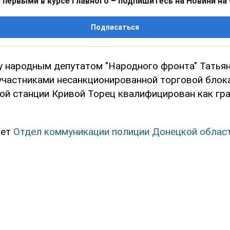
 первыми в курсе главного – подпишитесь на Новини на
Подписаться
 народным депутатом "Народного фронта" Татья
участниками несанкционированной торговой блок
й станции Кривой Торец квалифицирован как гр
ает
Отдел коммуникации полиции Донецкой област