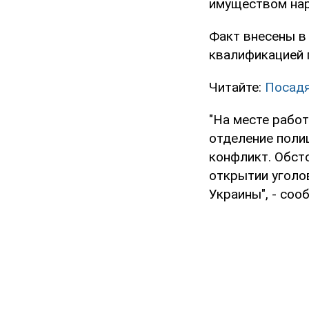
имуществом нар
Факт внесены в
квалификацией п
Читайте:
Посадя
"На месте рабо
отделение поли
конфликт. Обст
открытии уголов
Украины", - со