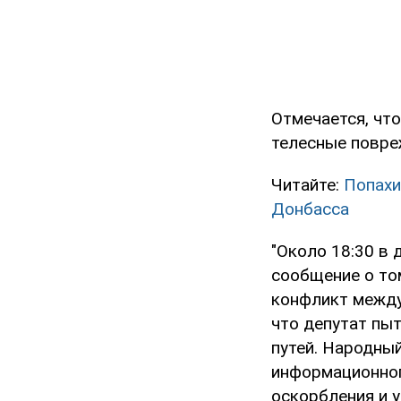
Отмечается, чт
телесные повре
Читайте:
Попахи
Донбасса
"Около 18:30 в
сообщение о то
конфликт между
что депутат пы
путей. Народны
информационног
оскорбления и у