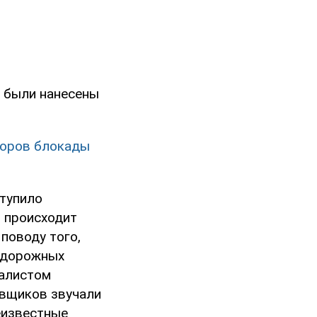
о были нанесены
торов блокады
ступило
ц происходит
поводу того,
нодорожных
налистом
овщиков звучали
неизвестные