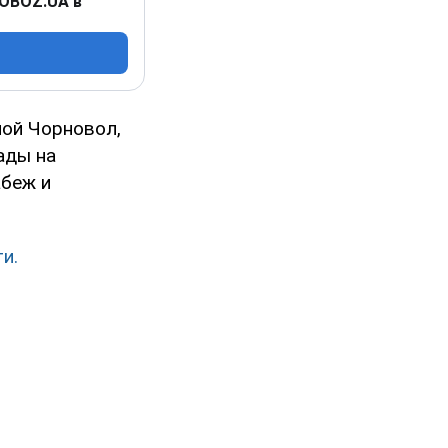
 OBOZ.UA в
ной Чорновол,
ады на
абеж и
и.