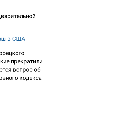
дварительной
таш в США
Торецкого
ские прекратили
ется вопрос об
ловного кодекса