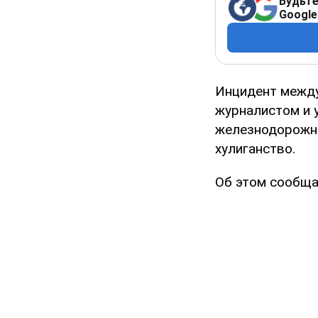
Будьте
Google
Инцидент между
журналистом и 
железнодорожно
хулиганство.
Об этом сообщ