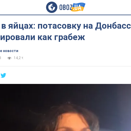
в яйцах: потасовку на Донбас
ировали как грабеж
е новости
3
14,2 т.