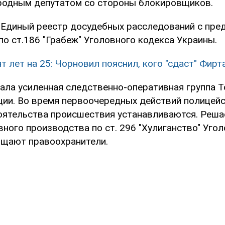
одным депутатом со стороны блокировщиков.
 Единый реестр досудебных расследований с пре
о ст.186 "Грабеж" Уголовного кодекса Украины.
т лет на 25: Чорновил пояснил, кого "сдаст" Фир
тала усиленная следственно-оперативная группа 
ции. Во время первоочередных действий полицей
оятельства происшествия устанавливаются. Реша
ного производства по ст. 296 "Хулиганство" Уго
общают правоохранители.