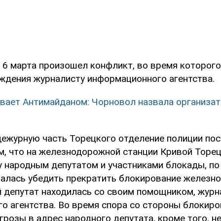
о 6 марта произошел конфликт, во время которог
ждения журналисту информационного агентства.
вает Антимайданом: Чорновол назвала организа
 дежурную часть Торецкого отделение полиции по
м, что на железнодорожной станции Кривой Торе
 народным депутатом и участниками блокады, по 
талась убедить прекратить блокирование желез
й депутат находилась со своим помощником, жур
о агентства. Во время спора со стороны блокир
грозы в адрес народного депутата, кроме того, 