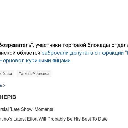
бозреватель", участники торговой блокады отдел
анской областей
забросали депутата от фракции 
 Чорновол куриными яйцами.
онбасса
Татьяна Чорновол
а