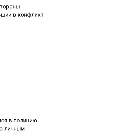
стороны
вший в конфликт
лся в полицию
го личным