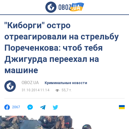
"Киборги" остро
отреагировали на стрельбу
Пореченкова: чтоб тебя
Джигурда переехал на
машине
OBOZ.UA
Криминальные новости
31.10.2014 11:14
55,7 т.
2067