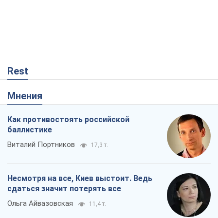
баллистике
Виталий Портников
17,3 т.
Несмотря на все, Киев выстоит. Ведь
сдаться значит потерять все
Ольга Айвазовская
11,4 т.
В США родители через суд обвиняют
TikTok в смерти своих детей, или Атака
КНР на молодежь
Александр Кирш
18