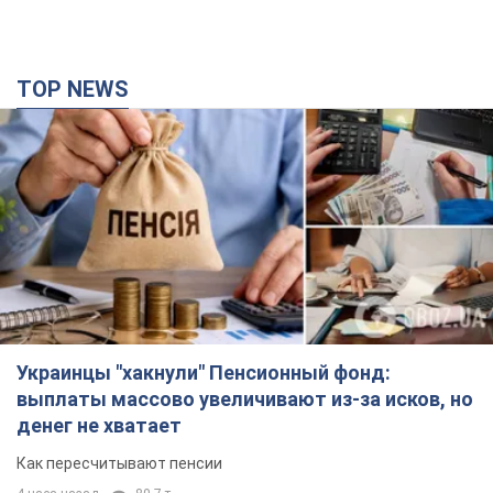
Украинцы "хакнули" Пенсионный фонд:
выплаты массово увеличивают из-за исков, но
денег не хватает
Как пересчитывают пенсии
4 часа назад
80,7 т.
ВАКС избрал меру пресечения экс-послу
Украины в США Стефанишиной: что известно о
деле
Суд не полностью удовлетворил ходатайство прокуратуры
10 минут назад
2,2 т.
Россия атаковала судно под флагом Гвинеи-
Бисау в Чёрном море: есть погибший и