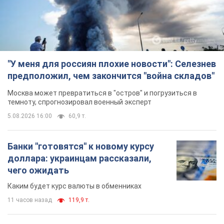
Банки "готовятся" к новому курсу
доллара: украинцам рассказали,
чего ожидать
Каким будет курс валюты в обменниках
11 часов назад
119,9 т.
"Джипинг разрушает экосистемы,
которые формировались сотни
лет": в Greenpeace забили тревогу
В высокогорье расположены альпийские и
субальпийские луга – редкие природные
комплексы, которые формировались на протяжении сотен
лет
12 часов назад
1,6 т.