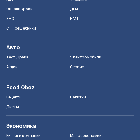
Food Oboz
Рецепты
Напитки
Диеты
Экономика
Рынки и компании
Mакроэкономика
MedOboz
Новости медицины
MAMACLUB
Шоу
Афиша
Сплетни
Красота
Мода
Женский Журнал