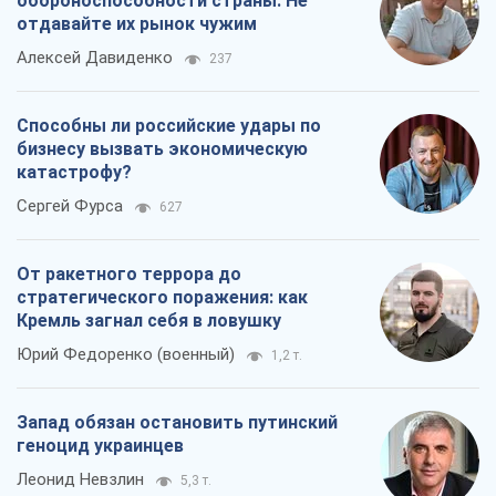
стратегического поражения: как
Кремль загнал себя в ловушку
Юрий Федоренко (военный)
1,2 т.
Запад обязан остановить путинский
геноцид украинцев
Леонид Невзлин
5,3 т.
Все мнения
О компании
Команда
Правовая информация
Политика
конфиденциальности