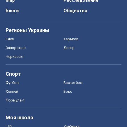
Футбол
Баскетбол
Хоккей
Бокс
Формула-1
Моя школа
ГДЗ
Учебники
Онлайн уроки
ДПА
ЗНО
НМТ
СНГ решебники
Авто
Тест Драйв
Электромобили
Акции
Сервис