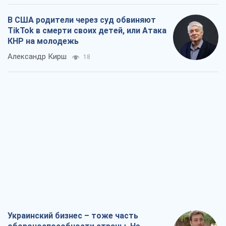
Украинский бизнес – тоже часть
обороноспособности страны. Не
отдавайте их рынок чужим
Алексей Давиденко
237
Способны ли российские удары по
бизнесу вызвать экономическую
катастрофу?
Сергей Фурса
627
От ракетного террора до