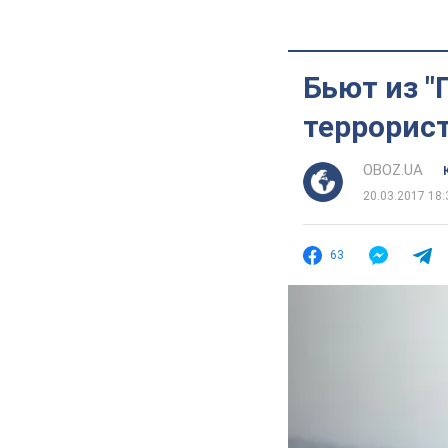
Бьют из "
террорис
OBOZ.UA
20.03.2017 18:
63