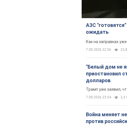
АЗС "готовятся"
ожидать
Как на заправках уж
7.08.2026 22:56
23,8
"Белый дом не 
приостановил с
долларов
Трамп уже заявил, ч
7.08.2026 23:54
3,3 
Война меняет не
против российс