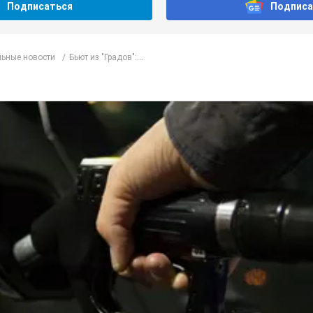
Подписаться
Подписа
ьные новости
Бьют из "Градов":...