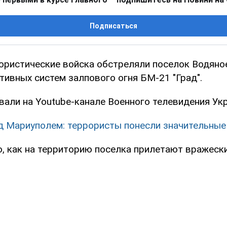
Подписаться
ористические войска обстреляли поселок Водяно
тивных систем залпового огня БМ-21 "Град".
вали на Youtube-канале Военного телевидения Ук
д Мариуполем: террористы понесли значительные
, как на территорию поселка прилетают вражески