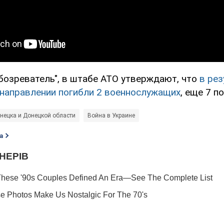
бозреватель", в штабе АТО утверждают, что
в рез
направлении погибли 2 военнослужащих
, еще 7 п
нецка и Донецкой области
Война в Украине
а