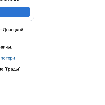
е Донецкой
раины.
 потери
е "Грады".