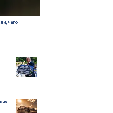
ли, чего
"
ения