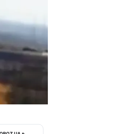
 OBOZ.UA в