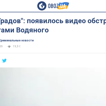
Градов": появилось видео обст
тами Водяного
Криминальные новости
39
19,9 т.