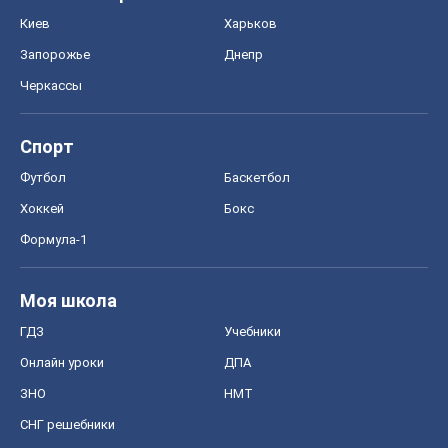
Киев
Харьков
Запорожье
Днепр
Черкассы
Спорт
Футбол
Баскетбол
Хоккей
Бокс
Формула-1
Моя школа
ГДЗ
Учебники
Онлайн уроки
ДПА
ЗНО
НМТ
СНГ решебники