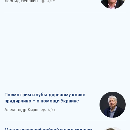
Леонид Невзлин
4,5 т.
Посмотрим в зубы дареному коню:
придирчиво – о помощи Украине
Александр Кирш
6,9 т.
Между ужасной войной и еще худшим