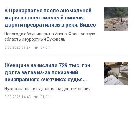
В Прикарпатье после аномальной
жары прошел сильный ливень:
дороги превратились в реки. Видео
Непогода обрушилась на Ивано-Франковскую
область и курортный Буковель
8.08.2026 09:27
37,0 т.
Женщине начислили 729 тыс. грн
долга за газ из-за показаний
неисправного счетчика: судья
вынес неожиданное решение
Нужно ли платить долг из-за доначисления
8.08.2026 14:43
31,9 т.