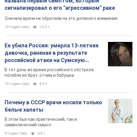
назвала первый симптом, который
сигнализировал о его "агрессивном" раке
Сначала врачи не обратили на это должного внимания
10 годин тому
13,4 т.
Ее убила Россия: умерла 13-летняя
девочка, раненая в результате
российской атаки на Сумскую
область. Фото
В тот день во время российского обстрела
погибли ее брат, отчим и бабушка
10 годин тому
9,9 т.
Почему в СССР врачи носили только
белые халаты
В этом был как практический, так и
символический смысл
9 годин тому
4,8 т.