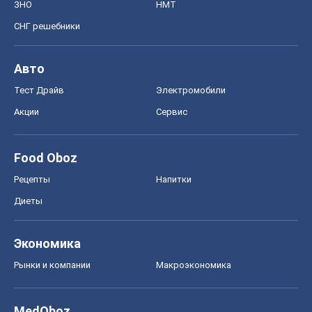
Food Oboz
Рецепты
Напитки
Диеты
Экономика
Рынки и компании
Mакроэкономика
MedOboz
Новости медицины
MAMACLUB
Шоу
Афиша
Сплетни
Красота
Мода
Женский Журнал