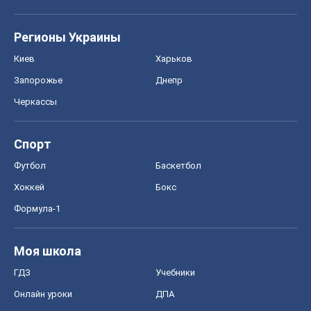
Спорт
Футбол
Баскетбол
Хоккей
Бокс
Формула-1
Моя школа
ГДЗ
Учебники
Онлайн уроки
ДПА
ЗНО
НМТ
СНГ решебники
Авто
Тест Драйв
Электромобили
Акции
Сервис