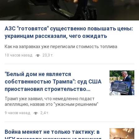
"Белый дом не является
собственностью Трампа": суд США
приостановил строительство
бального зала стоимостью 400 млн
Трамп уже заявил, что немедленно подаст
долларов
апелляцию, назвав это "ужасным решением"
9 часов назад
2,4 т.
Война меняет не только тактику: в
НГУ показали инженерные решения
против российских FPV-дронов.
Фото
Это "постапокалиптическая эстетика из мира
"Безумного Макса"
10 часов назад
8,6 т.