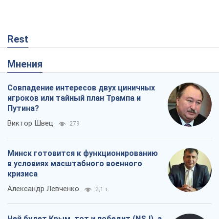
игроков или тайный план Трампа и
Путина?
Виктор Швец
279
Минск готовится к функционированию
в условиях масштабного военного
кризиса
Александр Левченко
2,1 т.
Чей будет Крым, тот и победит (NSJ), а
украинских футбольных чиновников
могут назвать убийцами
Александр Кирш
561