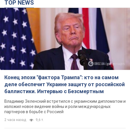
Конец эпохи "фактора Трампа": кто на самом
деле обеспечит Украине защиту от российской
баллистики. Интервью с Безсмертным
Владимир Зеленский встретился с украинским дипломатом и
изложил новое видение войны и роли международных
партнеров в борьбе с Россией
2 часа назад
9,6 т.
В Киеве в результате российской атаки
пострадали четыре человека. Фото
Враг продолжает регулярный ракетный террор столицы
2 часа назад
18,8 т.
Россияне атаковали дроном больницу в
Херсоне: пострадали медработницы