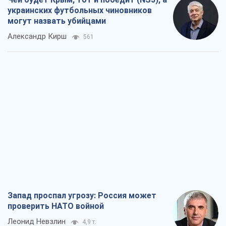
Запад проспал угрозу: Россия может
проверить НАТО войной
Леонид Невзлин
4,9 т.
"Варта" и "Новатор" выдержали
пулеметный обстрел и удар FPV-дрона,
сохранив жизнь офицеру ВСУ
Украинская Бронетехника
4,0 т.
КНДР как катализатор войны, или О