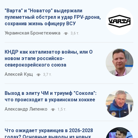
"Варта" и "Новатор" выдержали
пулеметный обстрел и удар FPV-дрона,
сохранив жизнь офицеру ВСУ
Украинская Бронетехника
3,6 т.
КНДР как катализатор войны, или О
новом этапе российско-
северокорейского союза
Алексей Кущ
3,7 т.
Выход в элиту ЧМ и триумф "Сокола":
что происходит в украинском хоккее
Александр Липенко
1,5 т.
Что ожидает украинцев в 2026-2028
годах? Основные выводы из новых