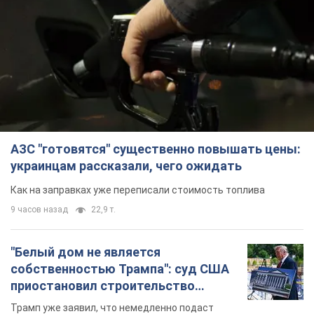
АЗС "готовятся" существенно повышать цены:
украинцам рассказали, чего ожидать
Как на заправках уже переписали стоимость топлива
9 часов назад
22,9 т.
"Белый дом не является
собственностью Трампа": суд США
приостановил строительство
бального зала стоимостью 400 млн
Трамп уже заявил, что немедленно подаст