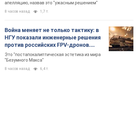
долларов
апелляцию, назвав это "ужасным решением"
8 часов назад
1,7 т.
Война меняет не только тактику: в
НГУ показали инженерные решения
против российских FPV-дронов.
Фото
Это "постапокалиптическая эстетика из мира
"Безумного Макса"
8 часов назад
6,4 т.