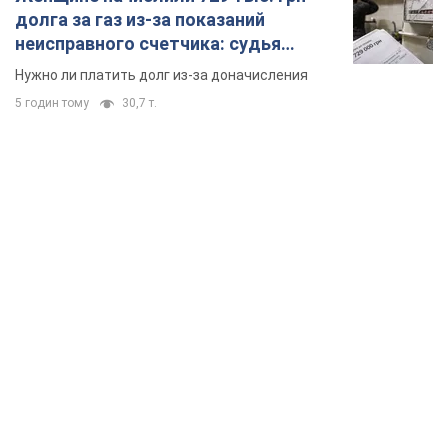
долга за газ из-за показаний
неисправного счетчика: судья
вынес неожиданное решение
Нужно ли платить долг из-за доначисления
5 годин тому
30,7 т.