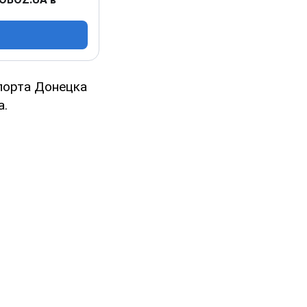
опорта Донецка
а.