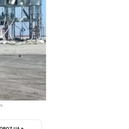
 OBOZ.UA в