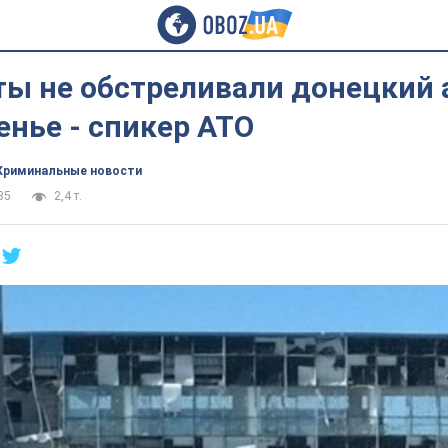
ты не обстреливали донецкий 
енье - спикер АТО
Криминальные новости
35
2,4 т.