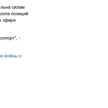
ольна силам
трела позиций
в эфире
опорт", -
ле войны о