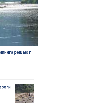
жипинга решают
ороги