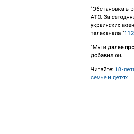
"Обстановка в 
АТО. За сегодн
украинских воен
телеканала "
112
"Мы и далее пр
добавил он.
Читайте:
18-лет
семье и детях