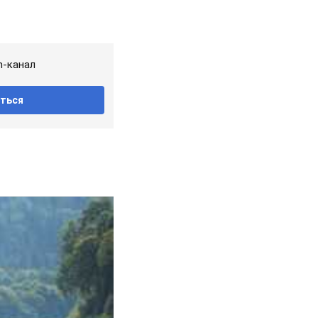
m-канал
ться