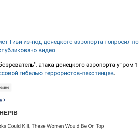
ст Гиви из-под донецкого аэропорта попросил п
опубликовано видео
бозреватель", атака донецкого аэропорта утром 1
ссовой гибелью террористов-пехотинцев
.
раине
а