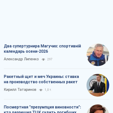
Два супертурнира Магучих: спортивній
календарь осени-2026
Александр Липенко
297
Ракетный щит и меч Украины: ставка
на производство собственных ракет
Кирилл Татаринов
1,0 т.
Посмертная "презумпция виновности":
кто разрешил ТЦК судить погибших