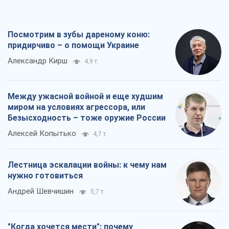
Посмотрим в зубы дареному коню:
придирчиво – о помощи Украине
Александр Кирш
4,9 т.
Между ужасной войной и еще худшим
миром на условиях агрессора, или
Безысходность – тоже оружие России
Алексей Копытько
4,7 т.
Лестница эскалации войны: к чему нам
нужно готовиться
Андрей Шевчишин
5,7 т.
"Когда хочется мести": почему