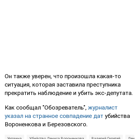
Он также уверен, что произошла какая-то
ситуация, которая заставила преступника
прекратить наблюдение и убить экс-депутата.
Как сообщал "Обозреватель",
журналист
указал на странное совпадение дат
убийства
Вороненкова и Березовского.
Украина
Убийство Дениса Вороненкова
Валерий Гелетей
Денис