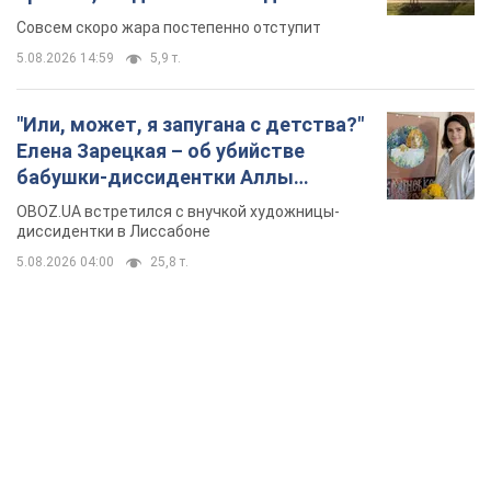
изменения погоды
Совсем скоро жара постепенно отступит
5.08.2026 14:59
5,9 т.
"Или, может, я запугана с детства?"
Елена Зарецкая – об убийстве
бабушки-диссидентки Аллы
Горской, критике сына Стуса и
OBOZ.UA встретился с внучкой художницы-
бегстве в Португалию с пятью
диссидентки в Лиссабоне
детьми
5.08.2026 04:00
25,8 т.