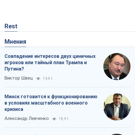
кризиса
Александр Левченко
18,9 т.
Рекрутинг: обновленный и, похоже,
полезный вражеский опыт, или
Диалектика требовательной трусости
Александр Кирш
57