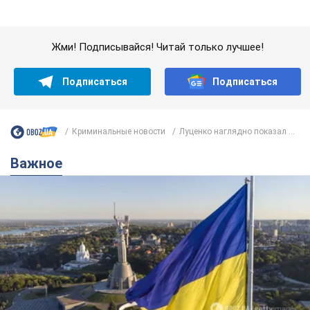
Какой была оригинальная версия гимна
Украины и почему ее боялась Российская
империя: об этом не рассказывают в школе
Государственным символом являются только первый куплет
и припев песни
2 години тому
5,9 т.
Александру Пономареву – 53: что
известно о трех детях секс-
символа 90-х и как они выглядят
Несмотря на развитие карьеры, артист не
забывал о личном счастье