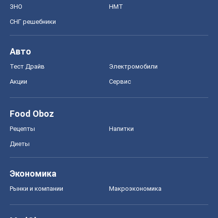
Рынки и компании
Mакроэкономика
MedOboz
Новости медицины
MAMACLUB
Шоу
Афиша
Сплетни
Красота
Мода
Женский Журнал