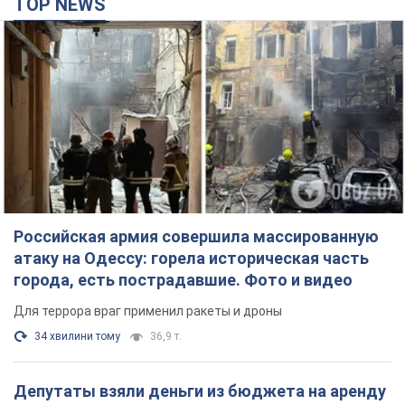
34 хвилини тому
36,9 т.
Депутаты взяли деньги из бюджета на аренду
элитных квартир в Киеве: кто из
парламентариев просил средства и где
поселился
Как работает особая социальная гарантия и кто ею
пользуется
4 години тому
50,4 т.
Российская армия обстреляла два соседних
многоэтажных дома в Харькове: двое
погибших, более 20 пострадавших
Враг умышленно бьет по жилым домам
30 хвилин тому
3,3 т.