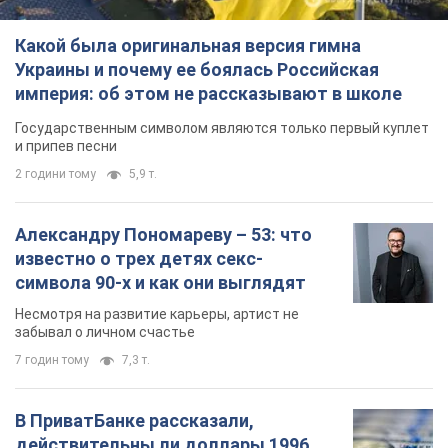
7 годин тому
7,3 т.
В ПриватБанке рассказали,
действительны ли доллары 1996
года: принимают ли обменники и
банки такие купюры
Что делать, если банки и обменники не
принимают старые доллары
9 годин тому
64,8 т.