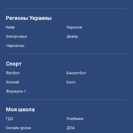
Моя школа
ГДЗ
Учебники
Онлайн уроки
ДПА
ЗНО
НМТ
СНГ решебники
Авто
Тест Драйв
Электромобили
Акции
Сервис
Food Oboz
Рецепты
Напитки
Диеты
Экономика