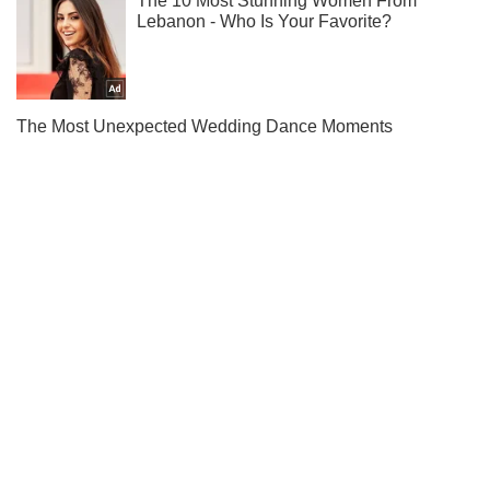
Жми! Подписывайся! Читай только лучшее!
Подписаться
Подписаться
Криминальные новости
Луценко наглядно показал ...
Важное