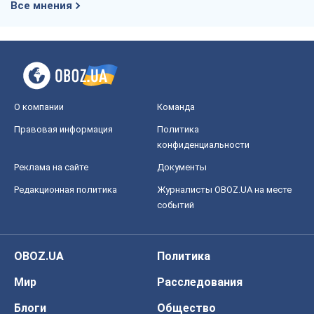
OBOZ.UA
Политика
Мир
Расследования
Блоги
Общество
Регионы Украины
Киев
Харьков
Запорожье
Днепр
Черкассы
Спорт
Футбол
Баскетбол
Хоккей
Бокс
Формула-1