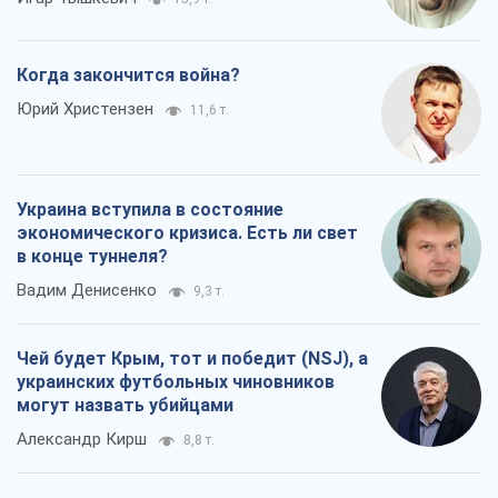
могут назвать убийцами
Александр Кирш
8,8 т.
Все мнения
О компании
Команда
Правовая информация
Политика
конфиденциальности
Реклама на сайте
Документы
Редакционная политика
Журналисты OBOZ.UA на месте
событий