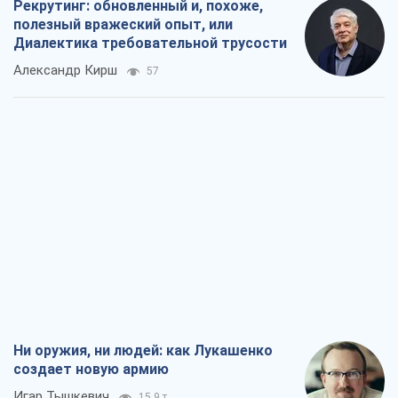
Ни оружия, ни людей: как Лукашенко
создает новую армию
Игар Тышкевич
15,9 т.
Когда закончится война?
Юрий Христензен
11,6 т.
Украина вступила в состояние
экономического кризиса. Есть ли свет
в конце туннеля?
Вадим Денисенко
9,3 т.
Чей будет Крым, тот и победит (NSJ), а
украинских футбольных чиновников