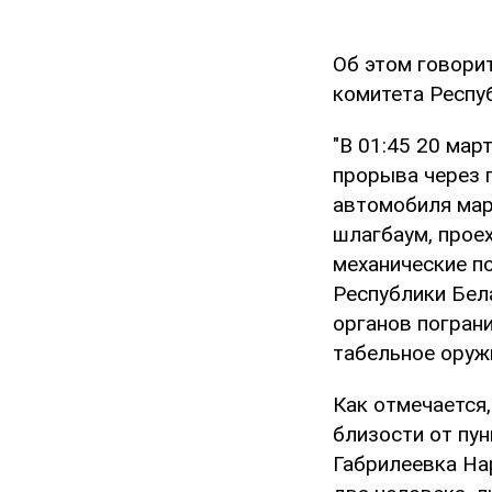
Об этом говори
комитета Респу
"В 01:45 20 мар
прорыва через г
автомобиля мар
шлагбаум, проех
механические п
Республики Бел
органов погран
табельное оруж
Как отмечается
близости от пун
Габрилеевка На