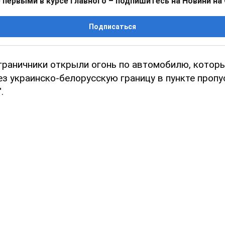
 первыми в курсе главного – подпишитесь на Новини на
Подписаться
граничники открыли огонь по автомобилю, котор
ез украинско-белорусскую границу в пункте пропу
.