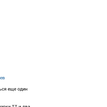
цев
ься еще один
арки ТТ и два