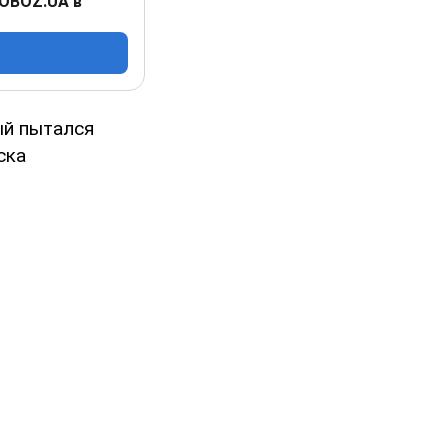
 OBOZ.UA в
ый пытался
ска