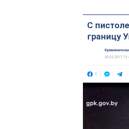
С пистоле
границу 
Криминальны
20.03.2017 12:
1