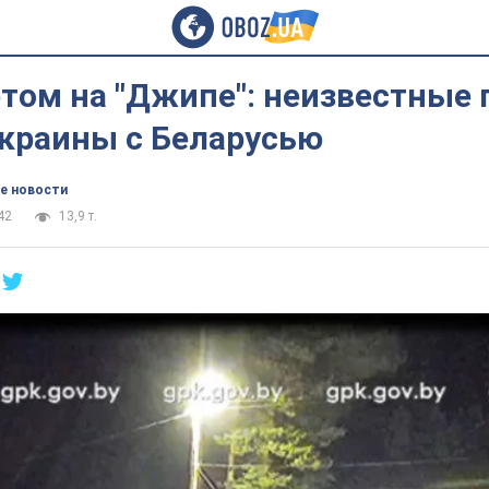
том на "Джипе": неизвестные
Украины с Беларусью
е новости
42
13,9 т.