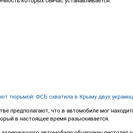
ичность которых сейчас устанавливается.
ют тюрьмой: ФСБ схватила в Крыму двух украин
тве предполагают, что в автомобиле мог находит
торый в настоящее время разыскивается.
а задержанного автомобиля обнаружен пистолет м