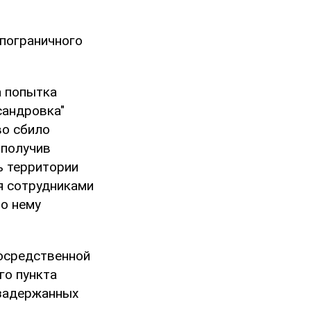
 пограничного
а попытка
сандровка"
во сбило
 получив
ь территории
я сотрудниками
по нему
посредственной
го пункта
 задержанных