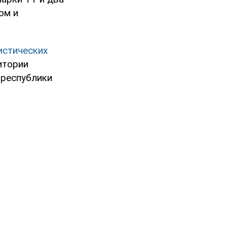
ом и
истических
итории
 республики