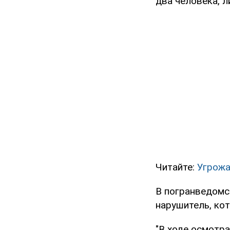
два человека, л
Читайте:
Угрожа
В погранведомс
нарушитель, ко
"В ходе осмотр