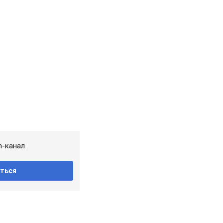
m-канал
ться