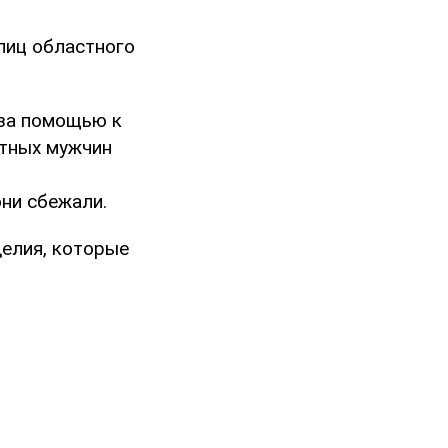
лиц областного
 за помощью к
стных мужчин
м
они сбежали.
делия, которые