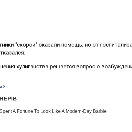
ники "скорой" оказали помощь, но от госпитализ
тказался.
шения хулиганства решается вопрос о возбужден
а