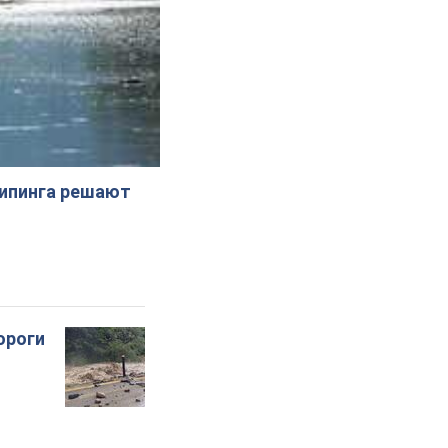
жипинга решают
ороги