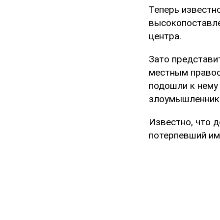
Теперь известн
высокопоставле
центра.
Зато представи
местным правоо
подошли к нему 
злоумышленники
Известно, что 
потерпевший им