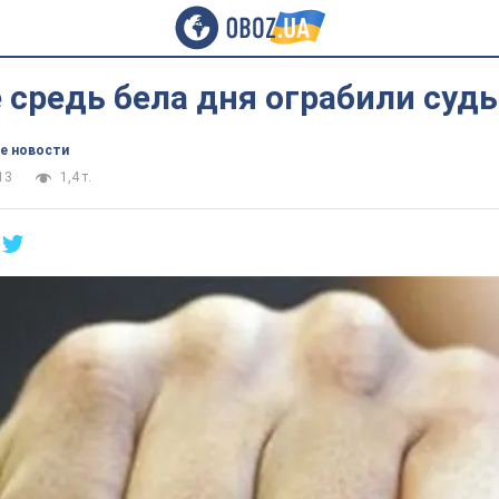
 средь бела дня ограбили суд
е новости
13
1,4 т.