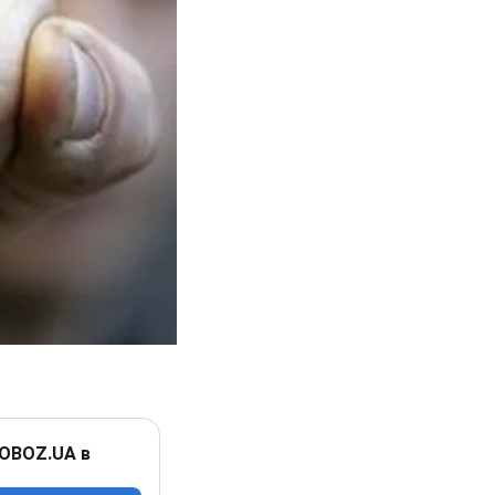
 OBOZ.UA в