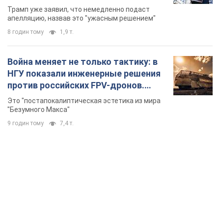
бального зала стоимостью 400 млн
Трамп уже заявил, что немедленно подаст
долларов
апелляцию, назвав это "ужасным решением"
8 годин тому
1,9 т.
Война меняет не только тактику: в
НГУ показали инженерные решения
против российских FPV-дронов.
Фото
Это "постапокалиптическая эстетика из мира
"Безумного Макса"
9 годин тому
7,4 т.