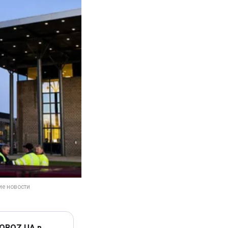
 OBOZ.UA в