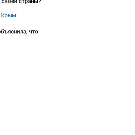
 своей страны?"
в Крым
объяснила, что