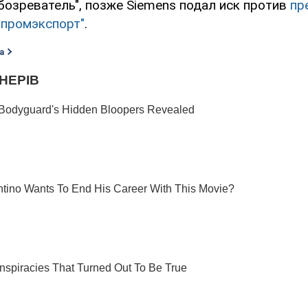
бозреватель", позже Siemens подал иск против
пр
опромэкспорт"
.
а