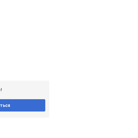
!
ться