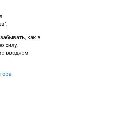
л
в".
 забывать, как в
ю силу,
 во вводном
тора