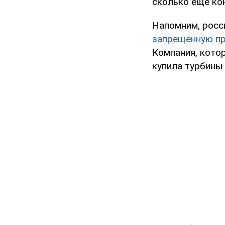
сколько еще ко
Напомним, росс
запрещенную п
Компания, кото
купила турбины