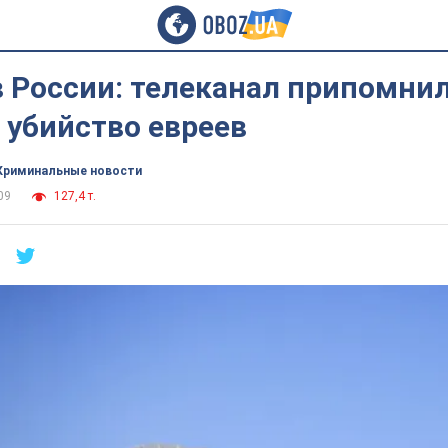
 России: телеканал припомни
 убийство евреев
Криминальные новости
09
127,4 т.