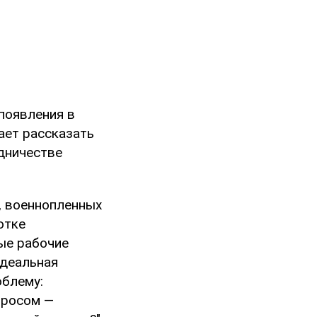
появления в
ает рассказать
дничестве
, военнопленных
отке
ые рабочие
Идеальная
облему:
просом —