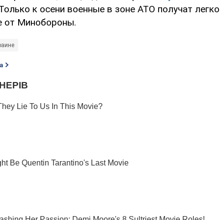
 Только к осени военные в зоне АТО получат легко
 от Минобороны.
раине
а