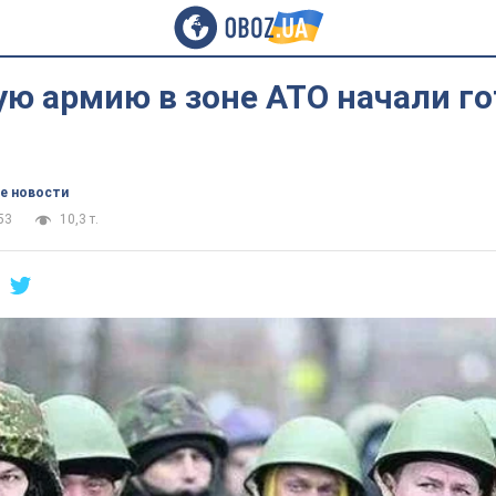
ю армию в зоне АТО начали го
е новости
53
10,3 т.