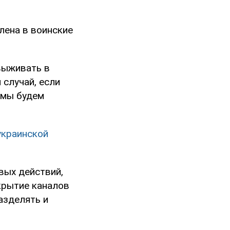
лена в воинские
выживать в
 случай, если
 мы будем
украинской
вых действий,
крытие каналов
азделять и