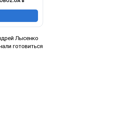
 OBOZ.UA в
ндрей Лысенко
ачали готовиться