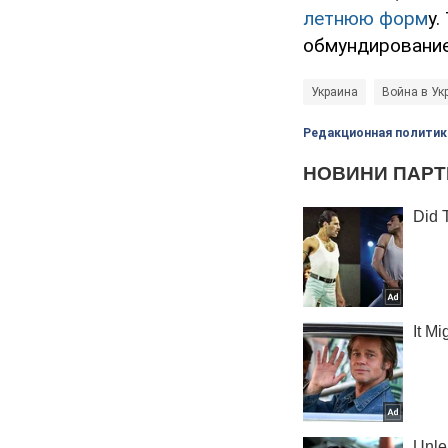
летнюю форм
у.
обмундирование
Украина
Война в Ук
Редакционная политик