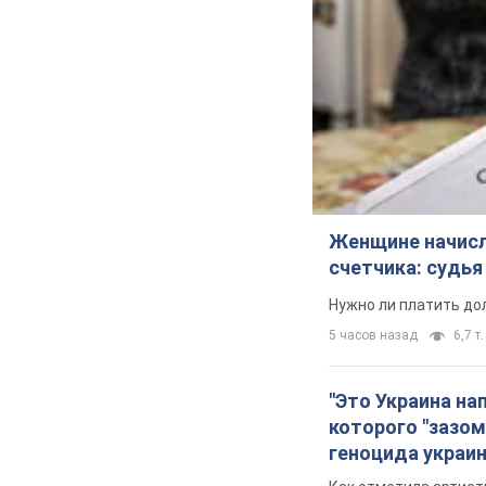
Женщине начисли
счетчика: судь
Нужно ли платить до
5 часов назад
6,7 т.
"Это Украина на
которого "зазом
геноцида украи