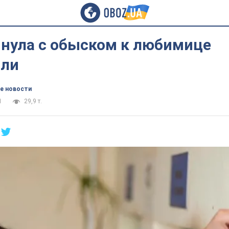
янула с обыском к любимице
или
е новости
1
29,9 т.