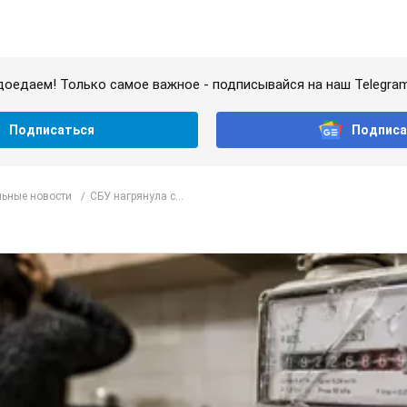
доедаем! Только самое важное - подписывайся на наш Telegra
Подписаться
Подписа
ьные новости
СБУ нагрянула с...