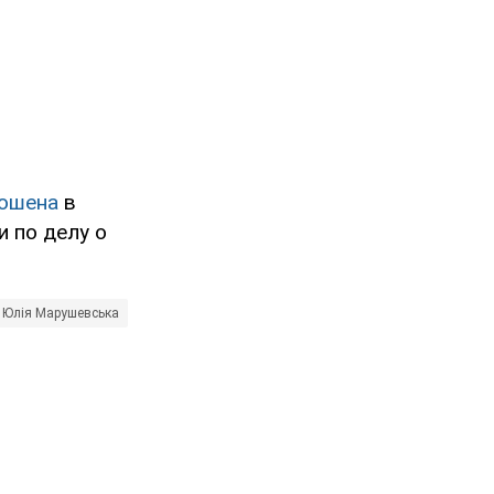
рошена
в
 по делу о
Юлія Марушевська