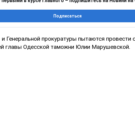
 первыми в курсе главного – подпишитесь на Новини на
Подписаться
 и Генеральной прокуратуры пытаются провести 
й главы Одесской таможни Юлии Марушевской.