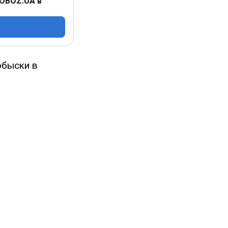
 OBOZ.UA в
обыски в