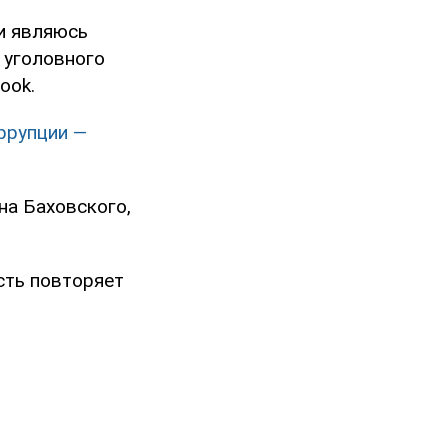
 и являюсь
 уголовного
ook.
ррупции —
на Баховского,
асть повторяет