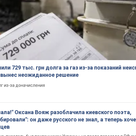
ли 729 тыс. грн долга за газ из-за показаний неи
я вынес неожиданное решение
лг из-за доначисления
пала!" Оксана Вояж разоблачила киевского поэта,
бировали": он даже русского не знал, а теперь хоч
нцев