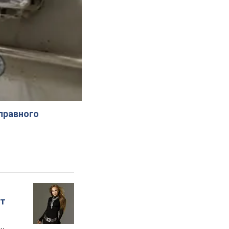
справного
ет