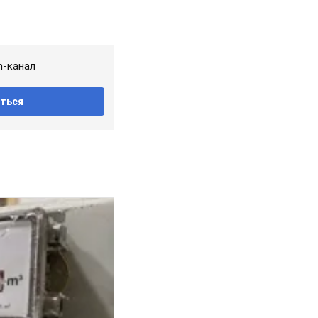
m-канал
ться