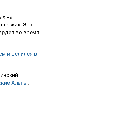
ых на
а лыжах. Эта
нардеп во время
ем и целился в
шинский
ские Альпы
.