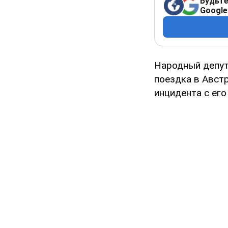
Будьте
Google
Народный депут
поездка в Авст
инцидента с его