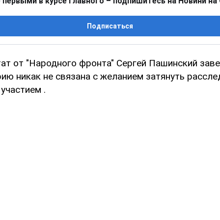
 первыми в курсе главного – подпишитесь на Новини на
Подписаться
ат от "Народного фронта" Сергей Пашинский завер
рию никак не связана с желанием затянуть рассл
 участием .