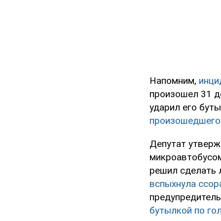
Напомним,
инци
произошел 31 де
ударил его бут
произошедшего
Депутат утвержд
микроавтобусом,
решил сделать 
вспыхнула ссор
предупредитель
бутылкой по го