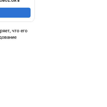
 OBOZ.UA в
яет, что его
едование