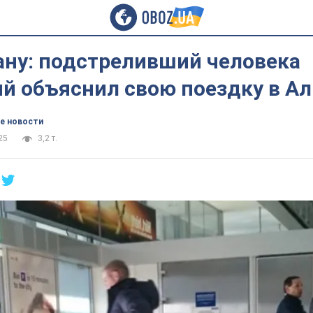
ану: подстреливший человека
й объяснил свою поездку в А
е новости
25
3,2 т.