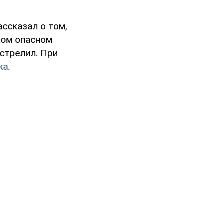
ассказал о том,
ком опасном
стрелил. При
жа
.