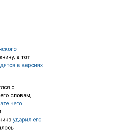
нского
чину, а тот
дятся в версиях
улся с
его словам,
ате чего
л
жчина
ударил его
шлось