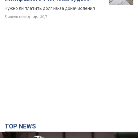
вынес неожиданное решение
Нужно ли платить долг из-за доначисления
5 часов назад
30,7 т.
TOP NEWS