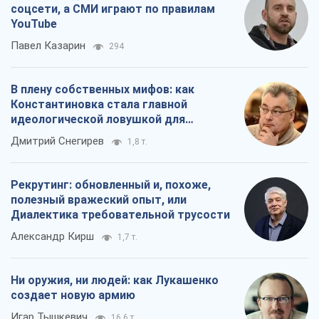
соцсети, а СМИ играют по правилам
YouTube
Павел Казарин
294
В плену собственных мифов: как
Константиновка стала главной
идеологической ловушкой для
российских оккупантов
Дмитрий Снегирев
1,8 т.
Рекрутинг: обновленный и, похоже,
полезный вражеский опыт, или
Диалектика требовательной трусости
Александр Кирш
1,7 т.
Ни оружия, ни людей: как Лукашенко
создает новую армию
Игар Тышкевич
16,6 т.