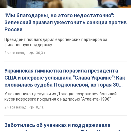
"Мы благодарны, но этого недостаточно":
Зеленский призвал ужесточить санкции против
России
Президент поблагодарил европейских партнеров за
финансовую поддержку
3 часа назад
36,3 т.
Украинская гимнастка поразила президента
США и впервые услышала "Слава Украине"! Как
сложилась судьба Подкопаевой, которая 30
лет назад завоевала "золото" Олимпиады
У поклонников девушки из Донецка сохранился большой
кусок коврового покрытия с надписью "Атланта-1996"
2 часа назад
8,7 т.
Заботилась об учениках и поддерживала