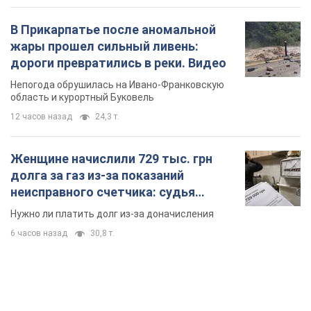
В Прикарпатье после аномальной
жары прошел сильный ливень:
дороги превратились в реки. Видео
Непогода обрушилась на Ивано-Франковскую
область и курортный Буковель
12 часов назад
24,3 т.
Женщине начислили 729 тыс. грн
долга за газ из-за показаний
неисправного счетчика: судья
вынес неожиданное решение
Нужно ли платить долг из-за доначисления
6 часов назад
30,8 т.