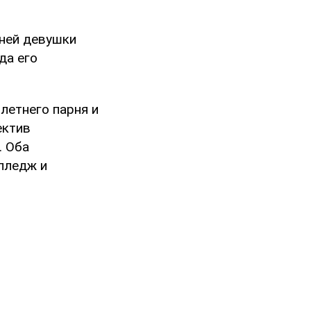
тней девушки
да его
летнего парня и
ектив
. Оба
лледж и