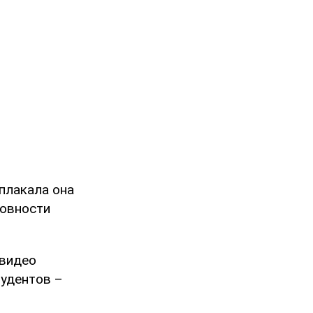
плакала она
ровности
 видео
тудентов –