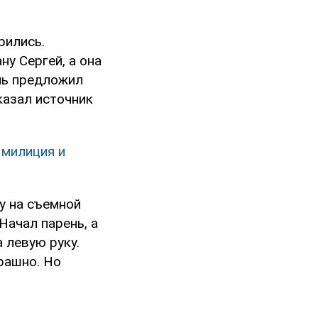
рились.
у Сергей, а она
ень предложил
казал источник
 милиция и
у на съемной
Начал парень, а
 левую руку.
рашно. Но