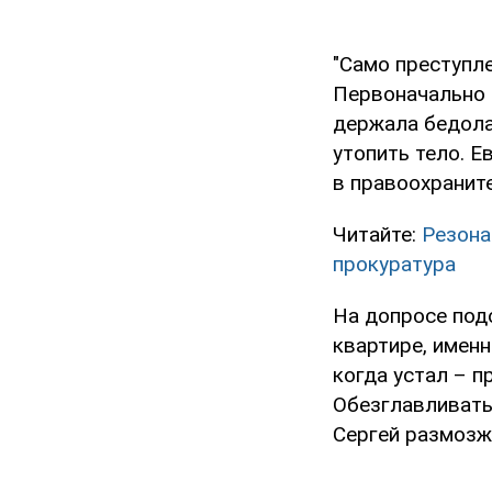
"Само преступле
Первоначально 
держала бедола
утопить тело. Е
в правоохранит
Читайте:
Резона
прокуратура
На допросе под
квартире, именн
когда устал – п
Обезглавливать 
Сергей размозж