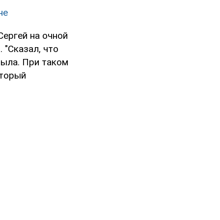
не
Сергей на очной
 "Сказал, что
была. При таком
оторый
.