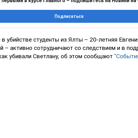
 первыми в курсе главного – подпишитесь на Новини на
Подписаться
 убийстве студенты из Ялты – 20-летняя Евгения
ей – активно сотрудничают со следствием и в по
как убивали Светлану, об этом сообщают
"Событи