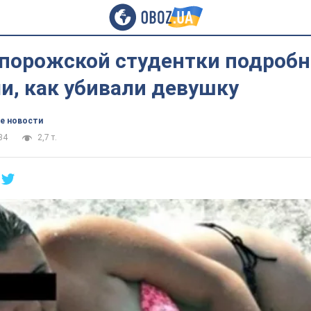
апорожской студентки подробн
и, как убивали девушку
е новости
34
2,7 т.