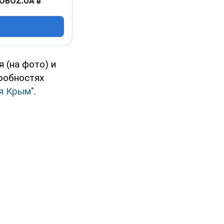
 OBOZ.UA в
 (на фото) и
дробностях
я Крым"
.