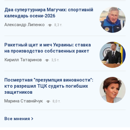
Два супертурнира Магучих: спортивній
календарь осени-2026
Александр Липенко
8,3 т.
Ракетный щит и меч Украины: ставка
на производство собственных ракет
Кирилл Татаринов
3,5 т.
Посмертная "презумпция виновности":
кто разрешил ТЦК судить погибших
защитников
Марина Ставнійчук
8,0 т.
Все мнения