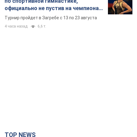
по спортивной гимнастике,
официально не пустив на чемпионат
Европы основных спортсменов
Турнир пройдет в Загребе с 13 по 23 августа
4 часа назад
6,6 т.
TOP NEWS