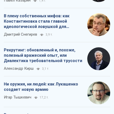
Павел Казарин
1,4 т.
В плену собственных мифов: как
Константиновка стала главной
идеологической ловушкой для
российских оккупантов
Дмитрий Снегирев
3,9 т.
Рекрутинг: обновленный и, похоже,
полезный вражеский опыт, или
Диалектика требовательной трусости
Александр Кирш
3,1 т.
Ни оружия, ни людей: как Лукашенко
создает новую армию
Игар Тышкевич
17,2 т.