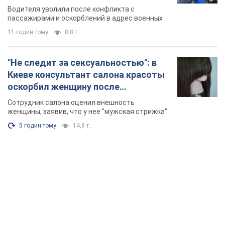
военным и поплатился за это.
Водителя уволили после конфликта с
Видео
пассажирами и оскорблений в адрес военных
11 годин тому
8,8 т.
"Не следит за сексуальностью": в
Киеве консультант салона красоты
оскорбил женщину после
химиотерапии, разгорелся скандал.
Сотрудник салона оценил внешность
Фото
женщины, заявив, что у нее "мужская стрижка"
5 годин тому
14,8 т.