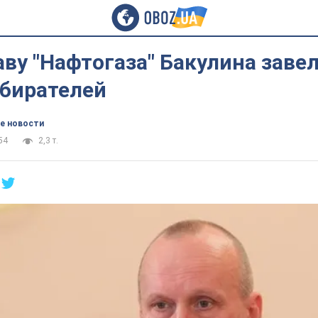
аву "Нафтогаза" Бакулина завел
збирателей
е новости
54
2,3 т.