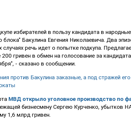
дкупе избирателей в пользу кандидата в народны
 блока" Бакулина Евгения Николаевича. Два эпизо
х случаях речь идет о попытке подкупа. Предлага
 200 гривен в обмен на голосование за кандидата
бря", - сказано в сообщении.
ния против Бакулина заказные, а под стражей ег
вокаты
рта
МВД открыло уголовное производство по ф
ежащей бизнесмену Сергею Курченко, убытков Н
му 1,6 млрд гривен.