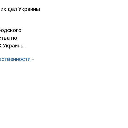
них дел Украины
родского
ства по
К Украины.
ственности -