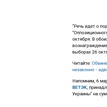
"Речь идет о по
"Оппозиционного
октября. В обои
вознаграждение
выборах 26 октя
Читайте:
Обвине
незаконно - ад
Напомним, 6 ма
ВЕТЭК,
принадл
Украины" на сум