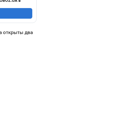
 OBOZ.UA в
на открыты два