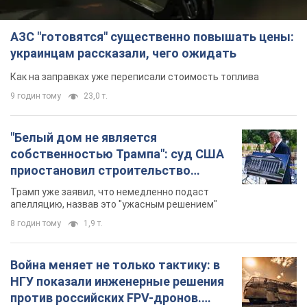
АЗС "готовятся" существенно повышать цены:
украинцам рассказали, чего ожидать
Как на заправках уже переписали стоимость топлива
9 годин тому
23,0 т.
"Белый дом не является
собственностью Трампа": суд США
приостановил строительство
бального зала стоимостью 400 млн
Трамп уже заявил, что немедленно подаст
долларов
апелляцию, назвав это "ужасным решением"
8 годин тому
1,9 т.
Война меняет не только тактику: в
НГУ показали инженерные решения
против российских FPV-дронов.