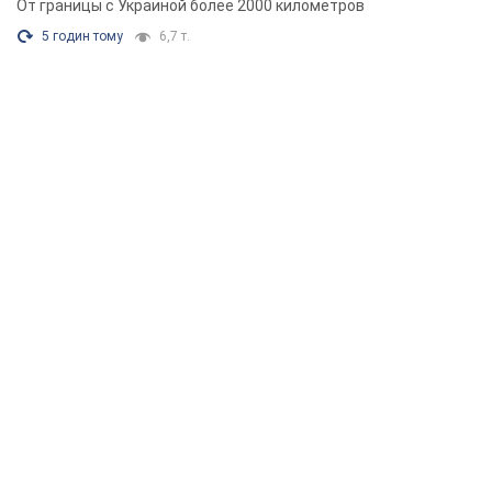
От границы с Украиной более 2000 километров
5 годин тому
6,7 т.