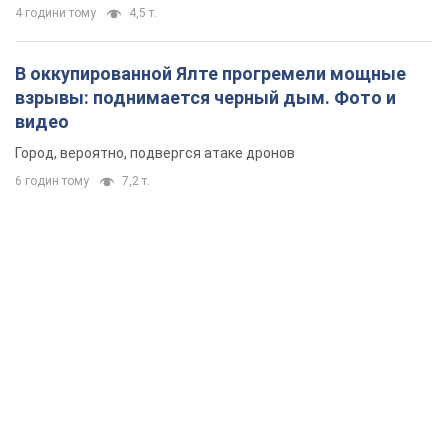
4 години тому
4,5 т.
В оккупированной Ялте прогремели мощные
взрывы: поднимается черный дым. Фото и
видео
Город, вероятно, подвергся атаке дронов
6 годин тому
7,2 т.