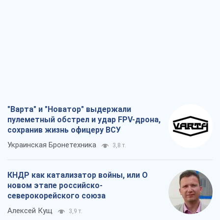
10,5 т.
Запад проспал угрозу: Россия может
проверить НАТО войной
Леонид Невзлин
4,5 т.
"Варта" и "Новатор" выдержали