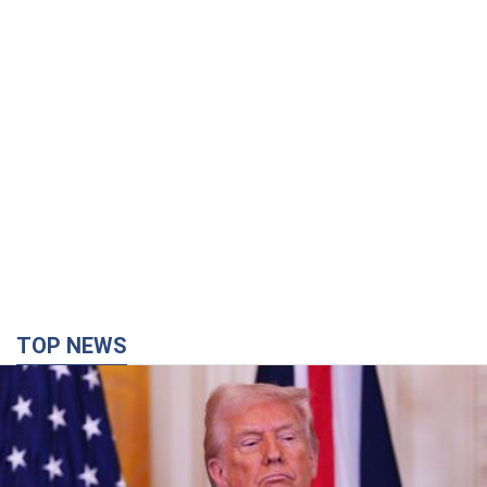
Война меняет не только тактику: в
НГУ показали инженерные решения
против российских FPV-дронов.
Фото
Это "постапокалиптическая эстетика из мира
"Безумного Макса"
9 часов назад
7,6 т.