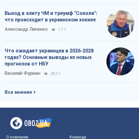
пулеметный обстрел и удар FPV-дрона,
сохранив жизнь офицеру ВСУ
Украинская Бронетехника
3,8 т.
КНДР как катализатор войны, или О
новом этапе российско-
северокорейского союза
Алексей Кущ
3,9 т.
Выход в элиту ЧМ и триумф "Сокола":
что происходит в украинском хоккее
Александр Липенко
1,7 т.
Что ожидает украинцев в 2026-2028
годах? Основные выводы из новых
прогнозов от НБУ