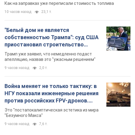
АЗС "готовятся" существенно повышать цены:
украинцам рассказали, чего ожидать
Как на заправках уже переписали стоимость топлива
10 часов назад
23,1 т.
"Белый дом не является
собственностью Трампа": суд США
приостановил строительство
бального зала стоимостью 400 млн
Трамп уже заявил, что немедленно подаст
долларов
апелляцию, назвав это "ужасным решением"
9 часов назад
2,0 т.