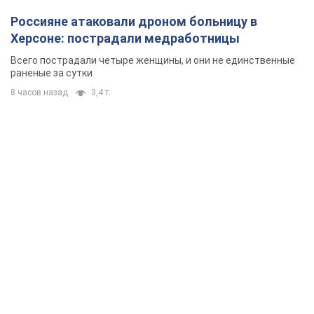
изложил новое видение войны и роли международных
партнеров в борьбе с Россией
час назад
6,2 т.
В Киеве в результате российской атаки
пострадали четыре человека. Фото
Враг продолжает регулярный ракетный террор столицы
час назад
14,1 т.
Россияне атаковали дроном больницу в
Херсоне: пострадали медработницы
Всего пострадали четыре женщины, и они не единственные
раненые за сутки
8 часов назад
3,4 т.