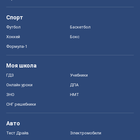
Мир
Расследования
Блоги
Общество
Регионы Украины
Киев
Харьков
Запорожье
Днепр
Черкассы
Спорт
Футбол
Баскетбол
Хоккей
Бокс
Формула-1
Моя школа