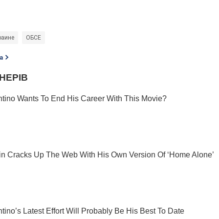
раине
ОБСЕ
а