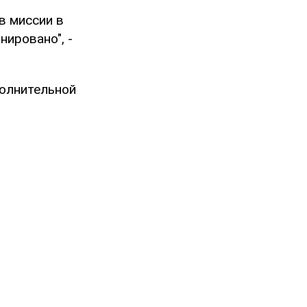
в миссии в
нировано", -
полнительной