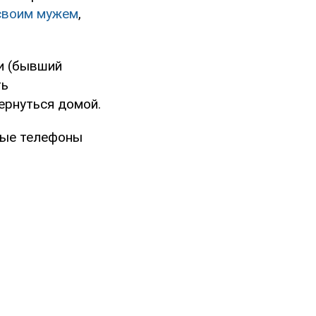
 своим мужем
,
и (бывший
ть
ернуться домой.
ные телефоны