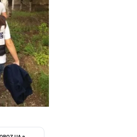
 OBOZ.UA в