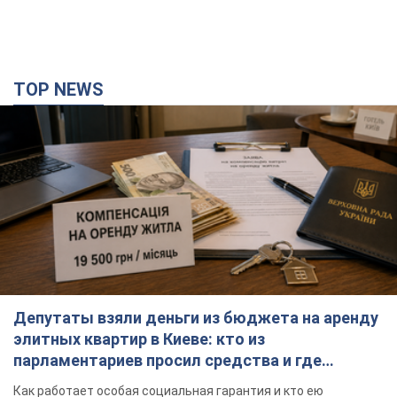
Депутаты взяли деньги из бюджета на аренду
элитных квартир в Киеве: кто из
парламентариев просил средства и где
поселился
Как работает особая социальная гарантия и кто ею
пользуется
2 часа назад
31,9 т.
Российская армия совершила массированную
атаку на Одессу: горела историческая часть
города, есть пострадавшие. Фото и видео
Для террора враг применил ракеты и дроны