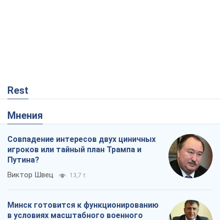
Мнения
Совпадение интересов двух циничных
игроков или тайный план Трампа и
Путина?
Виктор Швец
13,7 т.
Минск готовится к функционированию
в условиях масштабного военного
кризиса
Александр Левченко
18,2 т.
Ни оружия, ни людей: как Лукашенко
создает новую армию
Игар Тышкевич
15,4 т.