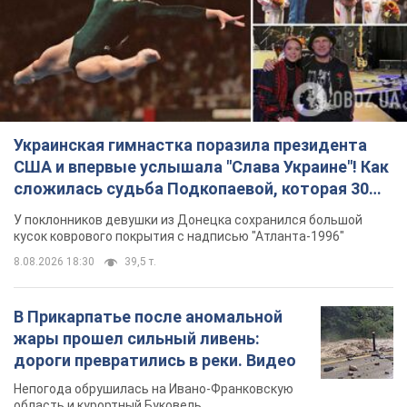
сложилась судьба Подкопаевой, которая 30
лет назад завоевала "золото" Олимпиады
У поклонников девушки из Донецка сохранился большой
кусок коврового покрытия с надписью "Атланта-1996"
8.08.2026 18:30
39,5 т.
В Прикарпатье после аномальной
жары прошел сильный ливень:
дороги превратились в реки. Видео
Непогода обрушилась на Ивано-Франковскую
область и курортный Буковель
8.08.2026 09:27
40,1 т.
Женщине начислили 729 тыс. грн
долга за газ из-за показаний
неисправного счетчика: судья
вынес неожиданное решение
Нужно ли платить долг из-за доначисления
8.08.2026 14:43
32,4 т.