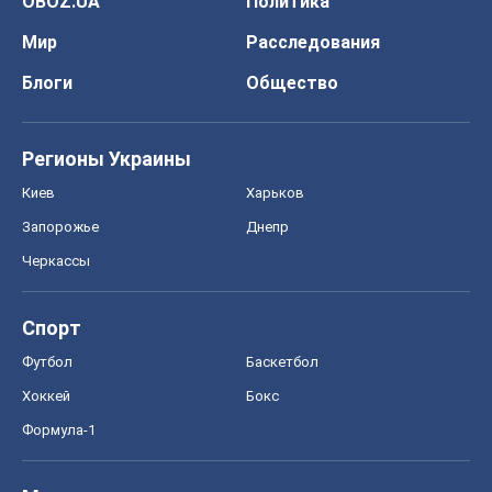
Запорожье
Днепр
Черкассы
Спорт
Футбол
Баскетбол
Хоккей
Бокс
Формула-1
Моя школа
ГДЗ
Учебники
Онлайн уроки
ДПА
ЗНО
НМТ
СНГ решебники
Авто