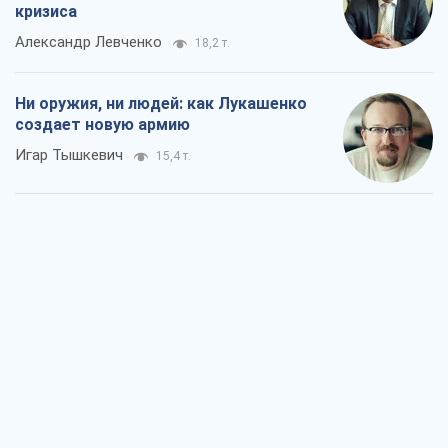
Когда закончится война?
Юрий Христензен
10,7 т.
Украина вступила в состояние
экономического кризиса. Есть ли свет
в конце туннеля?