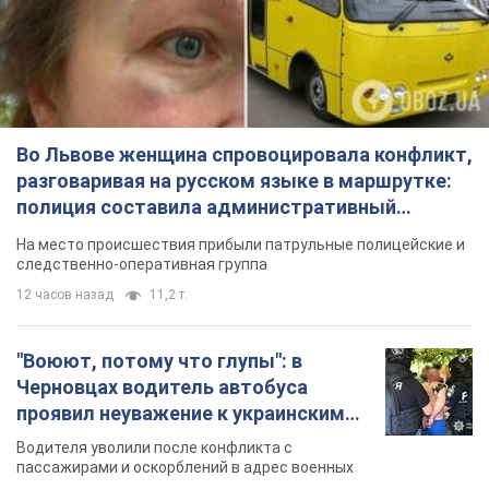
Во Львове женщина спровоцировала конфликт,
разговаривая на русском языке в маршрутке:
полиция составила административный
протокол. Видео
На место происшествия прибыли патрульные полицейские и
следственно-оперативная группа
12 часов назад
11,2 т.
"Воюют, потому что глупы": в
Черновцах водитель автобуса
проявил неуважение к украинским
военным и поплатился за это.
Водителя уволили после конфликта с
Видео
пассажирами и оскорблений в адрес военных