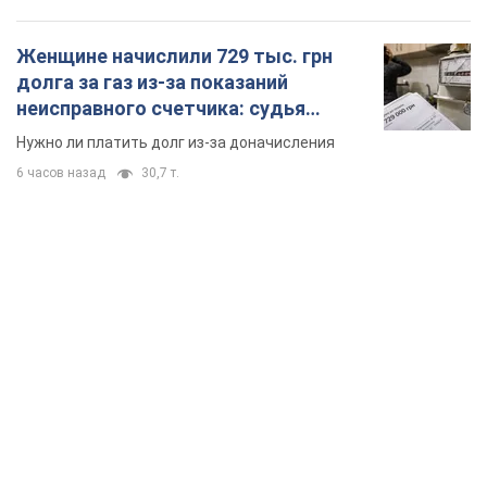
Женщине начислили 729 тыс. грн
долга за газ из-за показаний
неисправного счетчика: судья
вынес неожиданное решение
Нужно ли платить долг из-за доначисления
6 часов назад
30,7 т.