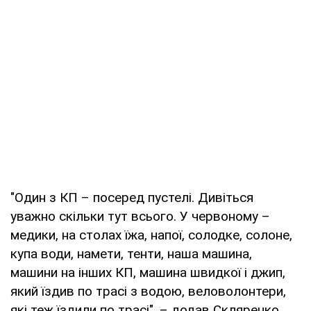
"Один з КП – посеред пустелі. Дивіться
уважно скільки тут всього. У червоному –
медики, на столах їжа, напої, солодке, солоне,
купа води, намети, тенти, наша машина,
машини на інших КП, машина швидкої і джип,
який їздив по трасі з водою, веловолонтери,
які теж їздили по трасі", – додав Скляренко.