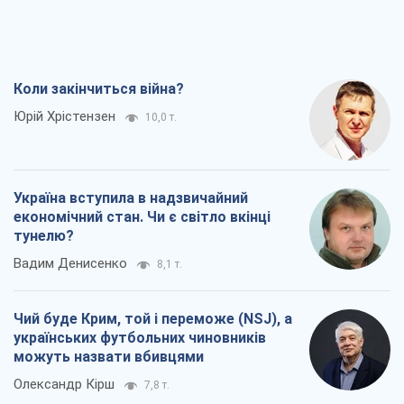
Україна вступила в надзвичайний
економічний стан. Чи є світло вкінці
тунелю?
Вадим Денисенко
8,1 т.
Чий буде Крим, той і переможе (NSJ), а
українських футбольних чиновників
можуть назвати вбивцями
Олександр Кірш
7,8 т.
Захід проспав загрозу: Росія може
перевірити НАТО війною
Леонід Невзлін
8,8 т.
Всі думки