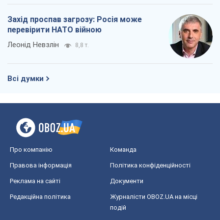
Про компанію
Команда
Правова інформація
Політика конфіденційності
Реклама на сайті
Документи
Редакційна політика
Журналісти OBOZ.UA на місці
подій
OBOZ.UA
Політика
Світ
Розслідування
Блоги
Суспільство
Регіони України