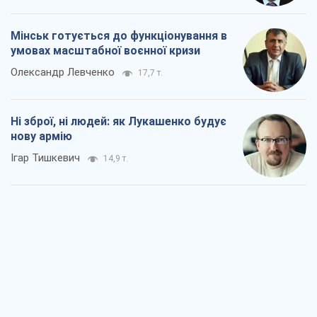
Ігар Тишкевич
14,9 т.
Коли закінчиться війна?
Юрій Хрістензен
10,0 т.