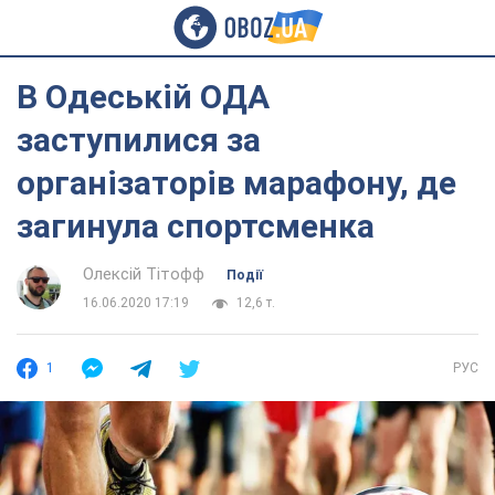
В Одеській ОДА
заступилися за
організаторів марафону, де
загинула спортсменка
Олексій Тітофф
Події
16.06.2020 17:19
12,6 т.
1
РУС