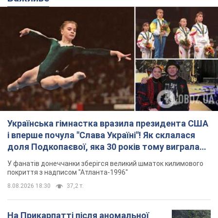
Українська гімнастка вразила президента США
і вперше почула "Слава Україні"! Як склалася
доля Подкопаєвої, яка 30 років тому виграла
"золото" Олімпіади
У фанатів донеччанки зберігся великий шматок килимового
покриття з надписом "Атланта-1996"
8.08.2026 18:30
37,2 т.
На Прикарпатті після аномальної
спеки пройшла потужна злива:
дороги перетворились на річки.
Відео
Негода накрила Івано-Франківщину та
курортний Буковель
8.08.2026 09:27
38,6 т.
Жінці нарахували 729 тис. грн боргу