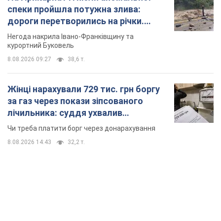
за газ через покази зіпсованого
лічильника: суддя ухвалив
неочікуване рішення
Чи треба платити борг через донарахування
8.08.2026 14:43
32,2 т.
TOP NEWS