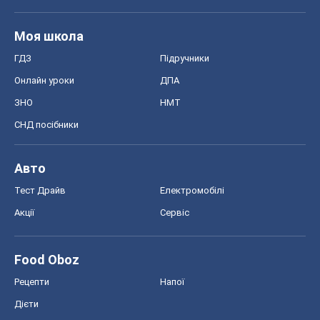
Авто
Тест Драйв
Електромобілі
Акції
Сервіс
Food Oboz
Рецепти
Напої
Дієти
Економіка
Ринки та компанії
Макроекономіка
MedOboz
Новини медицини
MAMACLUB