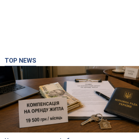
Нардепи взяли гроші з бюджету на оренду
елітних квартир у Києві: хто з парламентарів
просив кошти та де поселився
Як працює особлива соціальна гарантія та хто нею
користується
час назад
7,5 т.
Армія Росії здійснила масовану атаку на Одесу: