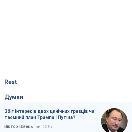
Rest
Думки
Збіг інтересів двох цинічних гравців чи
таємний план Трампа і Путіна?
Віктор Швець
12,8 т.
Мінськ готується до функціонування в
умовах масштабної воєнної кризи
Олександр Левченко
17,7 т.
Ні зброї, ні людей: як Лукашенко будує
нову армію