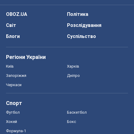
Київ
Харків
Запоріжжя
Дніпро
Черкаси
Спорт
Футбол
Баскетбол
Хокей
Бокс
Формула-1
Моя школа
ГДЗ
Підручники
Онлайн уроки
ДПА
ЗНО
НМТ
СНД посібники