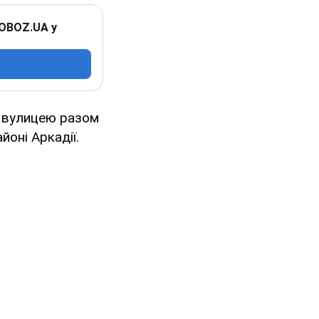
 OBOZ.UA у
о вулицею разом
йоні Аркадії.