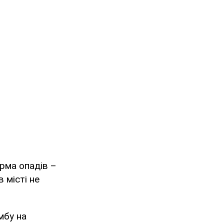
орма опадів –
 місті не
мбу на