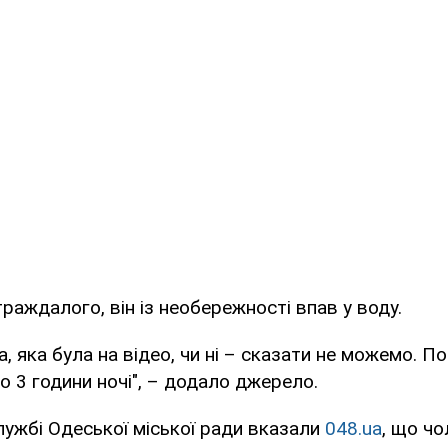
раждалого, він із необережності впав у воду.
а, яка була на відео, чи ні – сказати не можемо. 
 3 години ночі", – додало джерело.
лужбі Одеської міської ради вказали
048.ua
, що чо