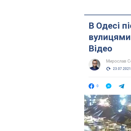
В Одесі п
вулицями 
Відео
Мирослав 
23.07.2021
0