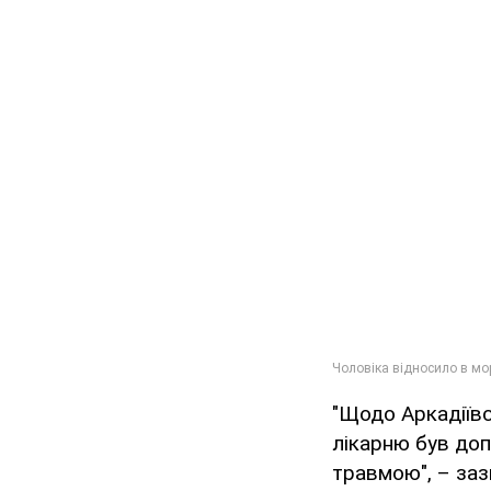
"Щодо Аркадіївсь
лікарню був доп
травмою", – заз