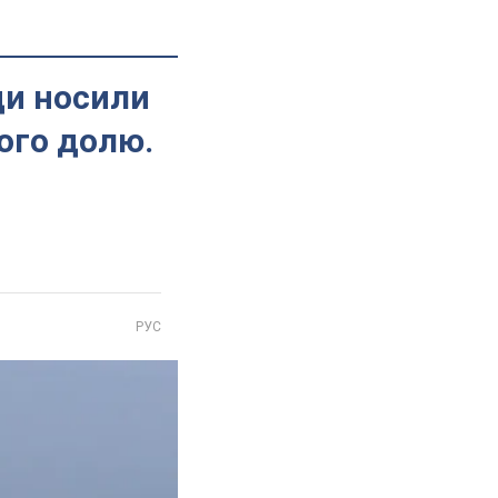
ди носили
його долю.
РУС