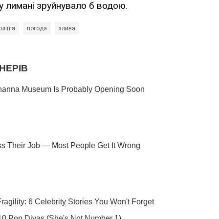
 лимані зруйнувало б водою.
оліція
погода
злива