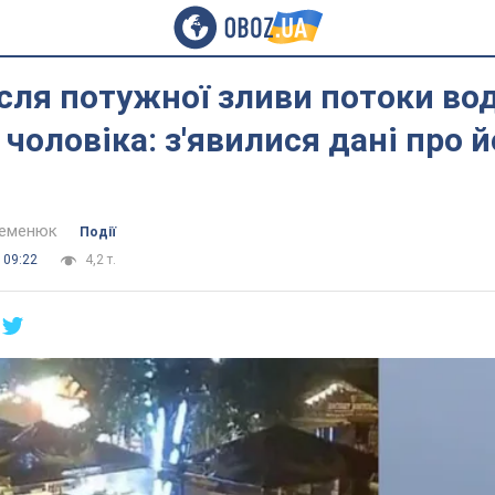
ісля потужної зливи потоки во
чоловіка: з'явилися дані про 
Семенюк
Події
 09:22
4,2 т.