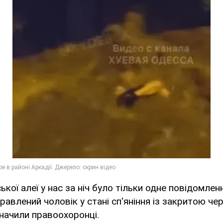
кої алеї у нас за ніч було тільки одне повідомлен
равлений чоловік у стані сп'яніння із закритою ч
начили правоохоронці.