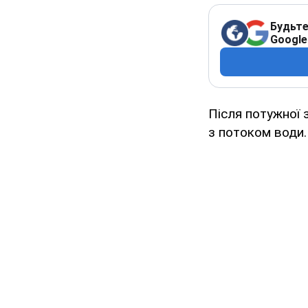
Будьте
Google
Після потужної 
з потоком води.