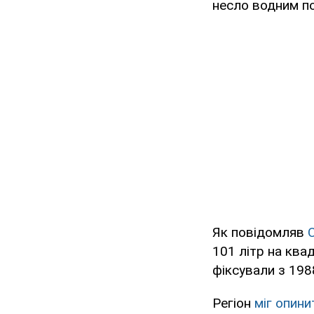
несло водним п
Як повідомляв
101 літр на ква
фіксували з 198
Регіон
міг опини