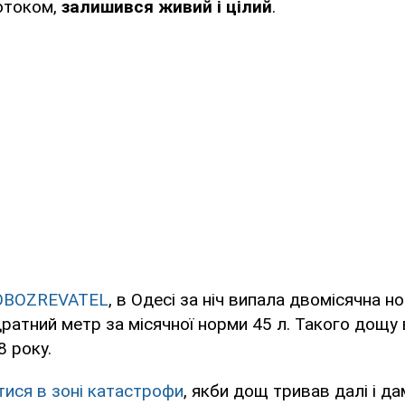
отоком,
залишився живий і цілий
.
OBOZREVATEL
, в Одесі за ніч випала двомісячна н
дратний метр за місячної норми 45 л. Такого дощу в
8 року.
тися в зоні катастрофи
, якби дощ тривав далі і да