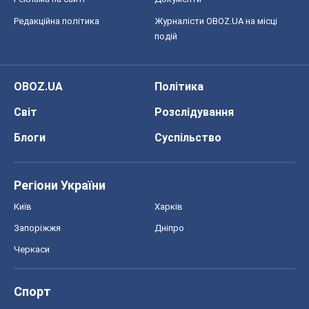
Черкаси
Спорт
Футбол
Баскетбол
Хокей
Бокс
Формула-1
Моя школа
ГДЗ
Підручники
Онлайн уроки
ДПА
ЗНО
НМТ
СНД посібники
Авто