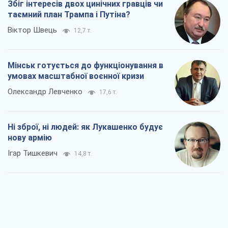
Коли закінчиться війна?
Юрій Хрістензен
10,0 т.
Україна вступила в надзвичайний
економічний стан. Чи є світло вкінці
тунелю?