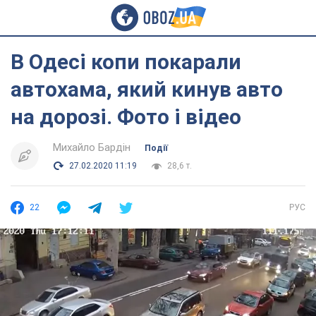
В Одесі копи покарали
автохама, який кинув авто
на дорозі. Фото і відео
Михайло Бардін
Події
27.02.2020 11:19
28,6 т.
22
РУС