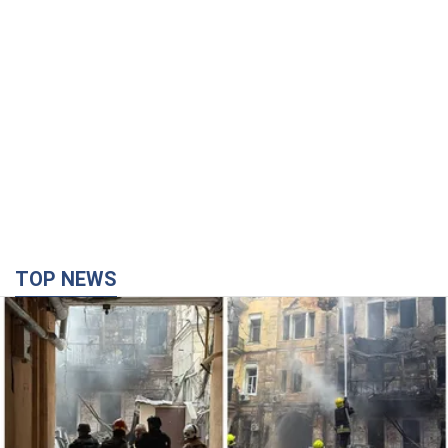
Армія Росії здійснила масовану атаку на Одесу:
горить історична частина міста. Фото та відео
Для терору ворог застосував ракети та дрони
час назад
17,0 т.
Росія стягнула під Москву три кола захисту
ППО: Зеленський пообіцяв "знаходити
технології" протидії
Президент заявив, що навіть посилена система
протиповітряної оборони РФ не гарантує захисту від