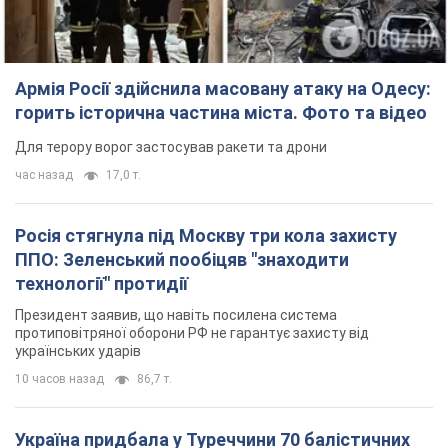
українських ударів
10 часов назад
86,7 т.
Україна придбала у Туреччини 70 балістичних
ракет і багато іншого озброєння: у Держдепі
США оприлюднили список
Держдеп вже поставив до відома американський Конгрес
11 часов назад
14,6 т.