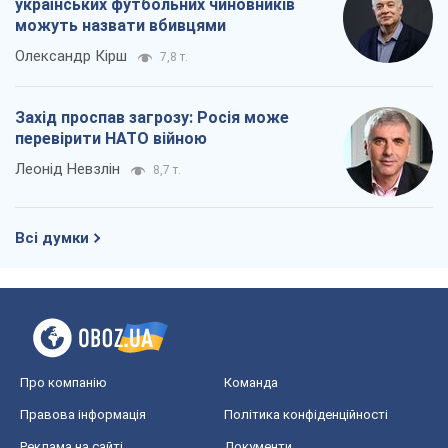
Про компанію
Команда
Правова інформація
Політика конфіденційності
Реклама на сайті
Документи
Редакційна політика
Журналісти OBOZ.UA на місці
подій
OBOZ.UA
Політика
Світ
Розслідування
Блоги
Суспільство
Регіони України
Київ
Харків
Запоріжжя
Дніпро