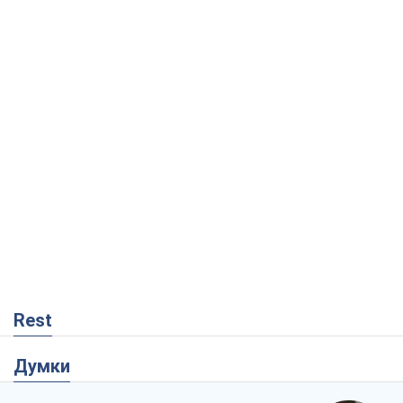
Rest
Думки
Збіг інтересів двох цинічних гравців чи
таємний план Трампа і Путіна?
Віктор Швець
12,7 т.
Мінськ готується до функціонування в
умовах масштабної воєнної кризи
Олександр Левченко
17,6 т.
Ні зброї, ні людей: як Лукашенко будує
нову армію
Ігар Тишкевич
14,8 т.