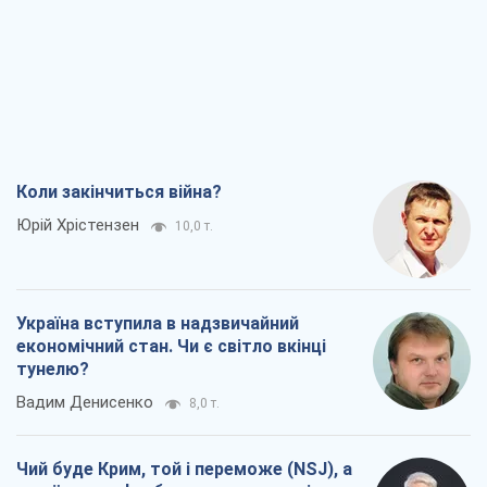
Вадим Денисенко
8,0 т.
Чий буде Крим, той і переможе (NSJ), а
українських футбольних чиновників
можуть назвати вбивцями
Олександр Кірш
7,8 т.
Захід проспав загрозу: Росія може
перевірити НАТО війною
Леонід Невзлін
8,7 т.
Всі думки