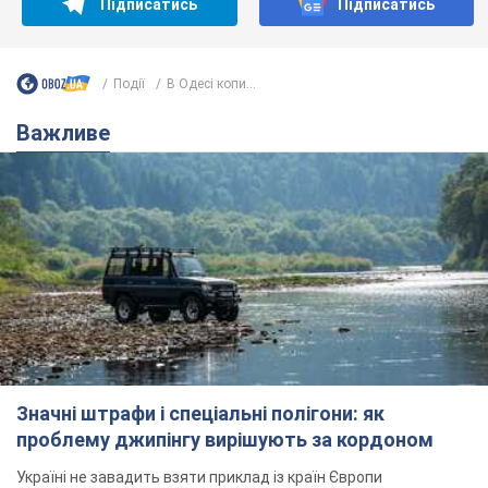
Значні штрафи і спеціальні полігони: як
проблему джипінгу вирішують за кордоном
Україні не завадить взяти приклад із країн Європи
8.08.2026 05:10
2,7 т.
На Прикарпатті після аномальної
спеки пройшла потужна злива:
дороги перетворились на річки.
Відео
Негода накрила Івано-Франківщину та
курортний Буковель
8.08.2026 09:27
38,4 т.
Жінці нарахували 729 тис. грн боргу
за газ через покази зіпсованого
лічильника: суддя ухвалив
неочікуване рішення