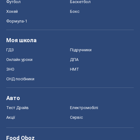
Тест Драйв
Електромобілі
Акції
Сервіс
Food Oboz
Рецепти
Напої
Дієти
Економіка
Ринки та компанії
Макроекономіка
MedOboz
Новини медицини
MAMACLUB
Шоу
Афіша
Плітки