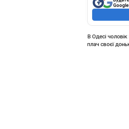
Google
В Одесі чоловік
плач своєї донь