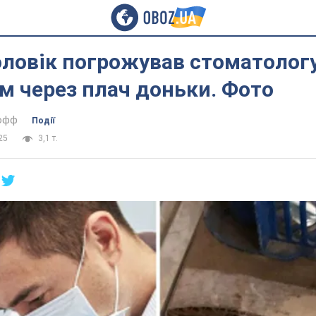
оловік погрожував стоматолог
м через плач доньки. Фото
тофф
Події
25
3,1 т.