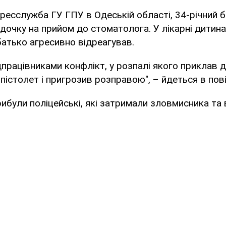
ресслужба ГУ ГПУ в Одеській області, 34-річний б
 дочку на прийом до стоматолога. У лікарні дитин
батько агресивно відреагував.
едпрацівниками конфлікт, у розпалі якого приклав 
 пістолет і пригрозив розправою", – йдеться в пов
прибули поліцейські, які затримали зловмисника та