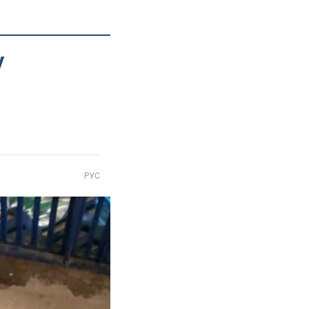
у
РУС