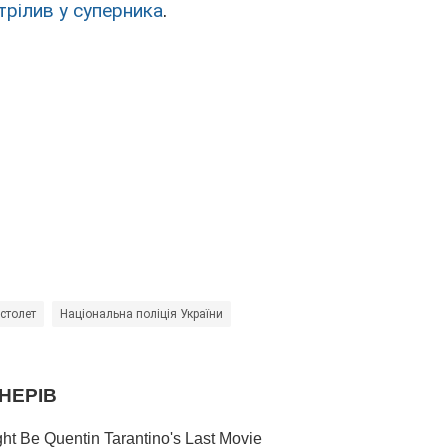
трілив у суперника
.
істолет
Національна поліція України