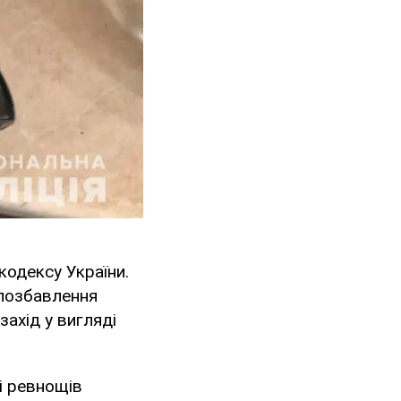
кодексу України.
 позбавлення
захід у вигляді
ті ревнощів