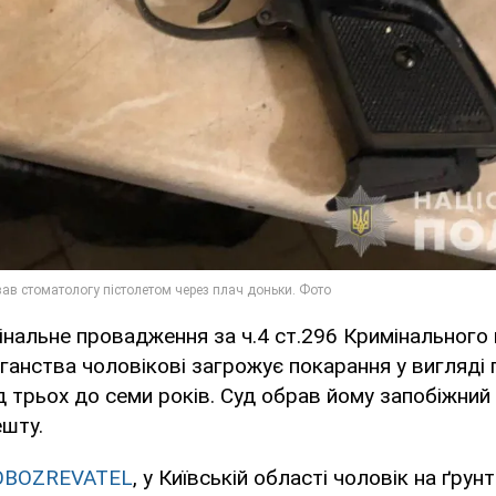
нальне провадження за ч.4 ст.296 Кримінального 
іганства чоловікові загрожує покарання у вигляді
д трьох до семи років. Суд обрав йому запобіжний 
шту.
OBOZREVATEL
, у Київській області чоловік на ґрун