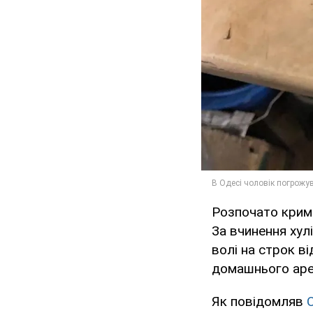
Розпочато кримі
За вчинення хул
волі на строк ві
домашнього аре
Як повідомляв