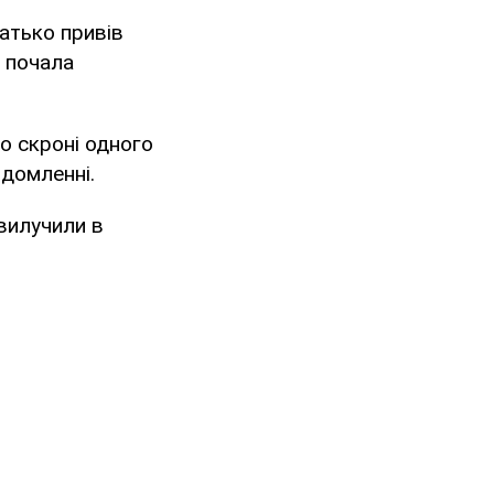
атько привів
а почала
до скроні одного
ідомленні.
 вилучили в