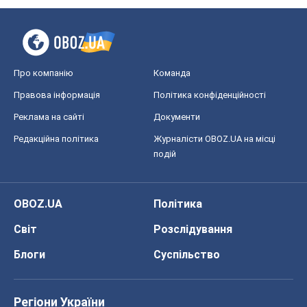
OBOZ.UA
Політика
Світ
Розслідування
Блоги
Суспільство
Регіони України
Київ
Харків
Запоріжжя
Дніпро
Черкаси
Спорт
Футбол
Баскетбол
Хокей
Бокс
Формула-1