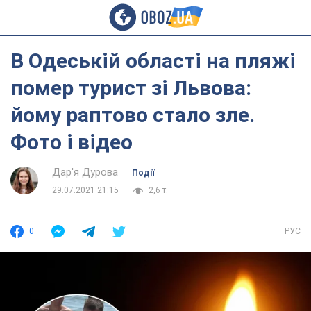
В Одеській області на пляжі
помер турист зі Львова:
йому раптово стало зле.
Фото і відео
Дар'я Дурова
Події
29.07.2021 21:15
2,6 т.
0
РУС