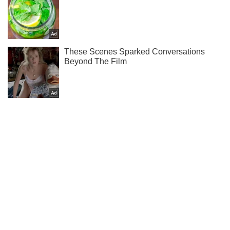
Не пропусти блискавку! Підписуйся на нас в Telegram
Підписатись
Підписатись
Події
В Одеській області...
Важливе