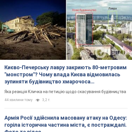
"московського вірянина"
Яка реакція Кличка на петицію щодо скасування будівництва
44 хвилини тому
3,2 т.
Армія Росії здійснила масовану атаку на Одесу:
горіла історична частина міста, є постраждалі.
Фото та відео
Для терору ворог застосував ракети та дрони
2 години тому
51,7 т.
"Воюють проти продовольчої безпеки світу!"
Зеленський заявив, що армія Росії знову цілила
у порт в Одесі
Лише за тиждень проти України використали десятки ракет,
більшість із яких – балістичні
годину тому
423