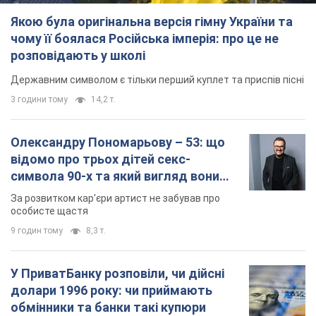
За розвитком кар'єри артист не забував про
особисте щастя
9 годин тому
8,3 т.
У ПриватБанку розповіли, чи дійсні
долари 1996 року: чи приймають
обмінники та банки такі купюри
Що робити, якщо банки та обмінні пункти не
приймають старі долари
10 годин тому
74,4 т.