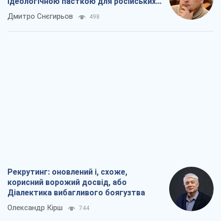
Рекрутинг: оновлений і, схоже,
корисний ворожий досвід, або
Діалектика вибагливого боягузтва
Олександр Кірш
744
Ні зброї, ні людей: як Лукашенко будує
нову армію
Ігар Тишкевич
16,2 т.
Коли закінчиться війна?
Юрій Хрістензен
12,1 т.
Україна вступила в надзвичайний