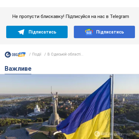
Якою була оригінальна версія гімну України та
чому її боялася Російська імперія: про це не
розповідають у школі
Державним символом є тільки перший куплет та приспів пісні
3 години тому
14,2 т.
Олександру Пономарьову – 53: що
відомо про трьох дітей секс-
символа 90-х та який вигляд вони
мають