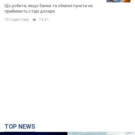
TOP NEWS
Києво-Печерську лавру закриють 80-метровим
"монстром"? Чому влада Києва відмовилась
зупиняти будівництво хмарочоса