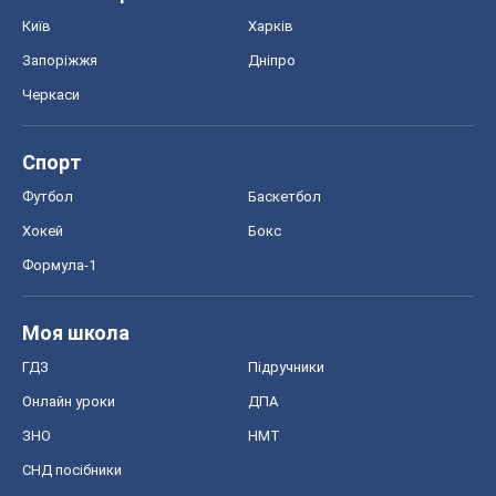
Моя школа
ГДЗ
Підручники
Онлайн уроки
ДПА
ЗНО
НМТ
СНД посібники
Авто
Тест Драйв
Електромобілі
Акції
Сервіс
Food Oboz
Рецепти
Напої
Дієти