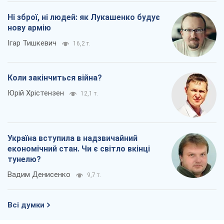
економічний стан. Чи є світло вкінці
тунелю?
Вадим Денисенко
9,7 т.
Всі думки
Про компанію
Команда
Правова інформація
Політика конфіденційності
Реклама на сайті
Документи
Редакційна політика
Журналісти OBOZ.UA на місці
подій