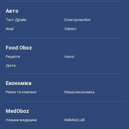
Економіка
Ринки та компанії
Макроекономіка
MedOboz
Новини медицини
MAMACLUB
Шоу
Афіша
Плітки
Краса
Мода
Жіночий журнал