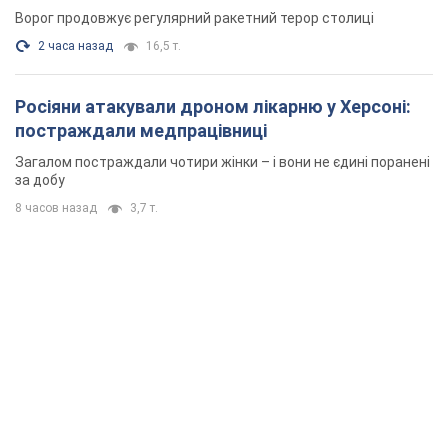
Ворог продовжує регулярний ракетний терор столиці
2 часа назад
16,5 т.
Росіяни атакували дроном лікарню у Херсоні:
постраждали медпрацівниці
Загалом постраждали чотири жінки – і вони не єдині поранені
за добу
8 часов назад
3,7 т.