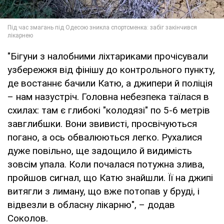
"Бігуни з налобними ліхтариками прочісували
узбережжя від фінішу до контрольного пункту,
де востаннє бачили Катю, а джипери й поліція
– нам назустріч. Головна небезпека таїлася в
схилах: там є глибокі "колодязі" по 5-6 метрів
завглибшки. Вони звивисті, просвічуються
погано, а ось обвалюються легко. Рухалися
дуже повільно, ще задощило й видимість
зовсім упала. Коли почалася потужна злива,
пройшов сигнал, що Катю знайшли. Її на джипі
витягли з лиману, що вже потопав у бруді, і
відвезли в обласну лікарню", – додав
Соколов.