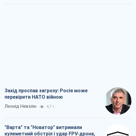
Захід проспав загрозу: Росія може
перевірити НАТО війною
Леонід Невзлін
4,7 т.
"Варта" та "Новатор" витримали
кулеметний обстріл і удар FPV-дрона,