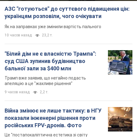
АЗС "готуються" до суттєвого підвищення цін:
українцям розповіли, чого очікувати
Як на заправках уже змінили вартість пального
10 часов назад
23,2 т.
"Білий дім не є власністю Трампа":
суд США зупинив будівництво
бальної зали за $400 млн
Трамп вже заявив, що негайно подасть
апеляцію а це "жахливе рішення"
9 часов назад
2,2 т.
Війна змінює не лише тактику: в НГУ
показали інженерні рішення проти
російських FPV-дронів. Фото
Це "постапокаліптична естетика зі світу