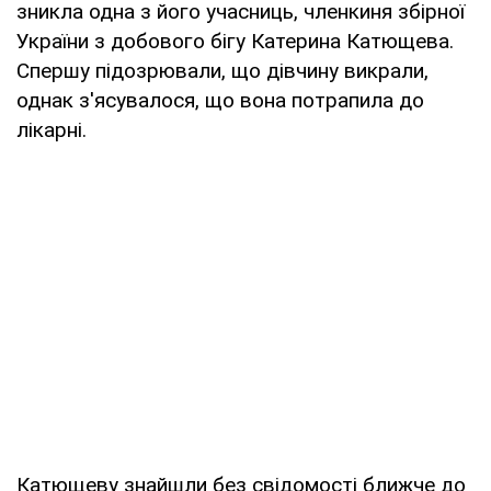
зникла одна з його учасниць, членкиня збірної
України з добового бігу Катерина Катющева.
Спершу підозрювали, що дівчину викрали,
однак з'ясувалося, що вона потрапила до
лікарні.
Катющеву знайшли без свідомості ближче до