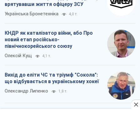
врятувавши життя офіцеру ЗСУ
Українська Бронетехніка
4,0 т.
КНДР як каталізатор війни, або Про
новий етап російсько-
північнокорейського союзу
Олексій Кущ
4,1 т.
Вихід до еліти ЧС та тріумф "Сокола":
що відбувається в українському хокеї
Олександр Липенко
1,8 т.
Всі думки