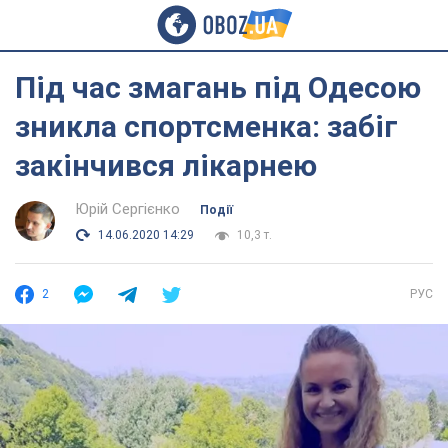
Під час змагань під Одесою
зникла спортсменка: забіг
закінчився лікарнею
Юрій Сергієнко
Події
14.06.2020 14:29
10,3 т.
2
РУС