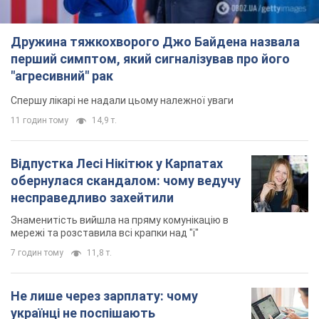
несправедливо захейтили
Знаменитість вийшла на пряму комунікацію в
мережі та розставила всі крапки над "і"
7 годин тому
11,8 т.
Не лише через зарплату: чому
українці не поспішають
погоджуватися на вакансії
Чого найбільше бракує на ринку праці
9 годин тому
3,1 т.