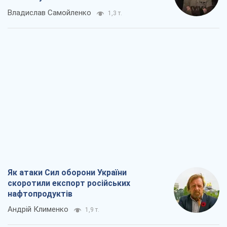
Як атаки Сил оборони України
скоротили експорт російських
нафтопродуктів
Андрій Клименко
1,9 т.
Два супертурніри Магучіх: спортивний
календар осені 2026 року
Олександр Липенко
5,1 т.
Ракетний щит і меч України: ставка на
виробництво власних ракет
Кирило Татарінов
2,7 т.