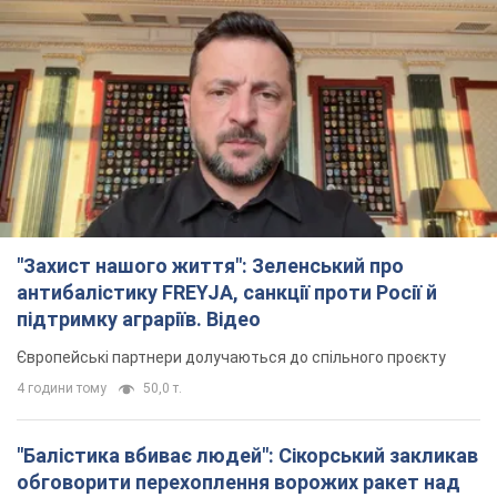
антибалістику FREYJA, санкції проти Росії й
підтримку аграріїв. Відео
Європейські партнери долучаються до спільного проєкту
4 години тому
50,0 т.
"Балістика вбиває людей": Сікорський закликав
обговорити перехоплення ворожих ракет над
Україною
Глава МЗС Польщі закликав до збиття російських ракет над
Україною
4 години тому
7,9 т.
Росія вдарила дроном по німецькому судну в
Чорному морі біля Одеси: подробиці
Під час евакуації екіпажу російські терористи завдали ще
одного удару безпілотником по судну
3 години тому
2,2 т.