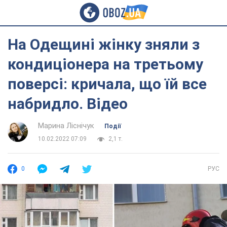
На Одещині жінку зняли з
кондиціонера на третьому
поверсі: кричала, що їй все
набридло. Відео
Марина Ліснічук
Події
10.02.2022 07:09
2,1 т.
0
РУС