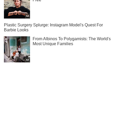
Не пропусти блискавку! Підписуйся на нас в Telegram
Підписатись
Підписатись
Події
На Одещині жінку...
Важливе