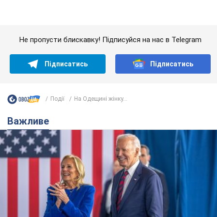
Дружина тяжкохворого Джо Байдена назвала
перший симптом, який сигналізував про його
"агресивний" рак
Спершу лікарі не надали цьому належної уваги
11 годин тому
14,9 т.
Відпустка Лесі Нікітюк у Карпатах
обернулася скандалом: чому ведучу