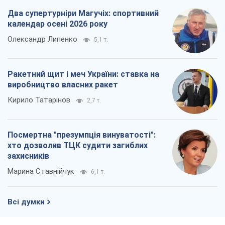
Посмертна "презумпція винуватості":
хто дозволив ТЦК судити загиблих
захисників
Марина Ставнійчук
6,1 т.
Всі думки
Про компанію
Команда
Правова інформація
Політика конфіденційності
Реклама на сайті
Документи
Редакційна політика
Журналісти OBOZ.UA на місці
подій