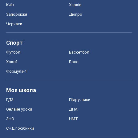
Моя школа
ГДЗ
Підручники
Онлайн уроки
ДПА
ЗНО
НМТ
СНД посібники
Авто
Тест Драйв
Електромобілі
Акції
Сервіс
Food Oboz
Рецепти
Напої
Дієти