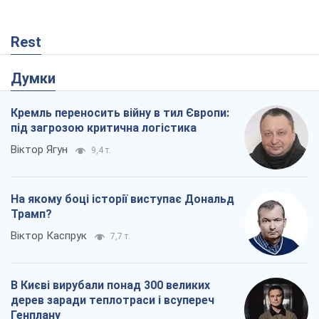
На якому боці історії виступає Дональд
Трамп?
Віктор Каспрук
7,7 т.
В Києві вирубали понад 300 великих
дерев заради теплотраси і всупереч
Генплану
Владислав Самойленко
1,3 т.