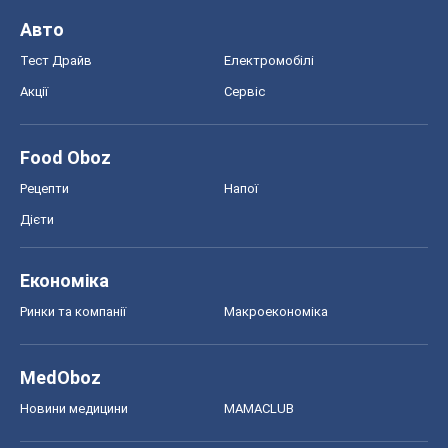
Економіка
Ринки та компанії
Макроекономіка
MedOboz
Новини медицини
MAMACLUB
Шоу
Афіша
Плітки
Краса
Мода
Жіночий журнал