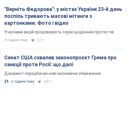
"Верніть Федорова": у містах України 23-й день
поспіль тривають масові мітинги з
картонками. Фото і відео
Учасники акцій продовжують серію щоденних протестів
3 години тому
2,1 т.
Сенат США схвалив законопроєкт Грема про
санкції проти Росії: що далі
Документ передбачає нові економічні обмеження
2 години тому
4,5 т.