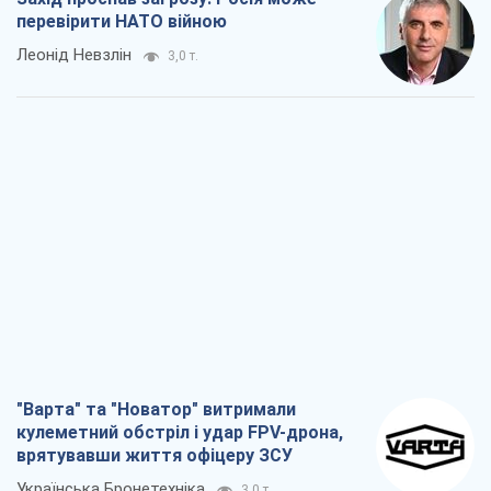
перевірити НАТО війною
Леонід Невзлін
3,0 т.
"Варта" та "Новатор" витримали
кулеметний обстріл і удар FPV-дрона,
врятувавши життя офіцеру ЗСУ
Українська Бронетехніка
3,0 т.