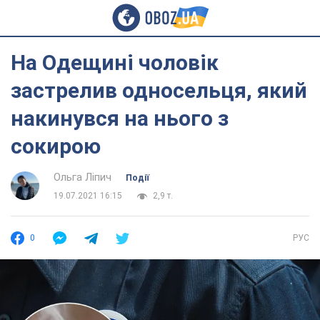
На Одещині чоловік
застрелив односельця, який
накинувся на нього з
сокирою
Ольга Ліпич
Події
19.07.2021 16:15
2,9 т.
0
РУС