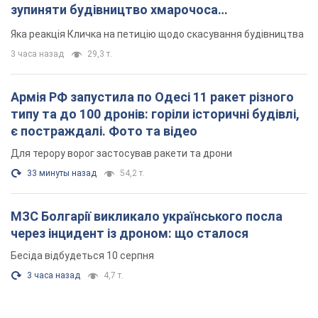
зупиняти будівництво хмарочоса
"московського вірянина"
Яка реакція Кличка на петицію щодо скасування будівництва
3 часа назад
29,3 т.
Армія РФ запустила по Одесі 11 ракет різного
типу та до 100 дронів: горіли історичні будівлі,
є постраждалі. Фото та відео
Для терору ворог застосував ракети та дрони
33 минуты назад
54,2 т.
МЗС Болгарії викликало українського посла
через інцидент із дроном: що сталося
Бесіда відбудеться 10 серпня
3 часа назад
4,7 т.