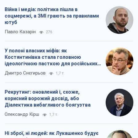
Війна і медіа: політика пішла в
соцмережі, а ЗМІ грають за правилами
ютуб
Павло Казарін
276
У полоні власних міфів: як
Костянтинівка стала головною
ідеологічною пасткою для російських
окупантів
Дмитро Снєгирьов
1,7 т.
Рекрутинг: оновлений і, схоже,
корисний ворожий досвід, або
Діалектика вибагливого боягузтва
Олександр Кірш
1,7 т.
Ні зброї, ні людей: як Лукашенко будує