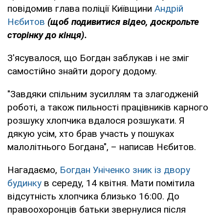
повідомив глава поліції Київщини
Андрій
Нєбитов
(щоб подивитися відео, доскрольте
сторінку до кінця).
З'ясувалося, що Богдан заблукав і не зміг
самостійно знайти дорогу додому.
"Завдяки спільним зусиллям та злагодженій
роботі, а також пильності працівників карного
розшуку хлопчика вдалося розшукати. Я
дякую усім, хто брав участь у пошуках
малолітнього Богдана", – написав Нєбитов.
Нагадаємо,
Богдан Уніченко зник із двору
будинку
в середу, 14 квітня. Мати помітила
відсутність хлопчика близько 16:00. До
правоохоронців батьки звернулися після