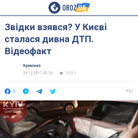
Звідки взявся? У Києві
сталася дивна ДТП.
Відеофакт
Кримінал
29.12.2017 05:32
12,5 т.
2
РУС