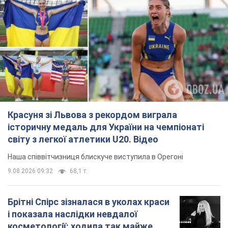
Красуня зі Львова з рекордом виграла
історичну медаль для України на чемпіонаті
світу з легкої атлетики U20. Відео
Наша співвітчизниця блискуче виступила в Орегоні
9.08.2026 09:32
68,1 т.
Брітні Спірс зізналася в уколах краси
і показала наслідки невдалої
косметології: ходила так майже