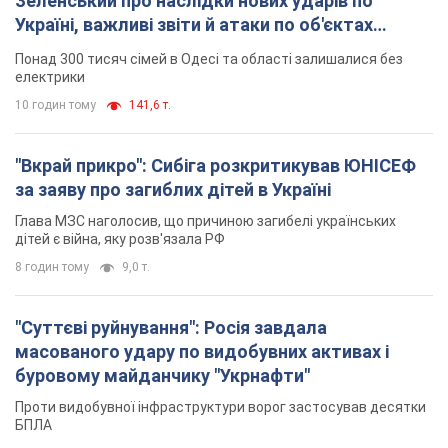
Зеленський про наслідки нових ударів по
Україні, важливі звіти й атаки по об'єктах
ворога. Відео
Понад 300 тисяч сімей в Одесі та області залишалися без
електрики
10 годин тому
141,6 т.
"Вкрай прикро": Сибіга розкритикував ЮНІСЕФ
за заяву про загиблих дітей в Україні
Глава МЗС наголосив, що причиною загибелі українських
дітей є війна, яку розв'язала РФ
8 годин тому
9,0 т.
"Суттєві руйнування": Росія завдала
масованого удару по видобувних активах і
буровому майданчику "Укрнафти"
Проти видобувної інфраструктури ворог застосував десятки
БПЛА