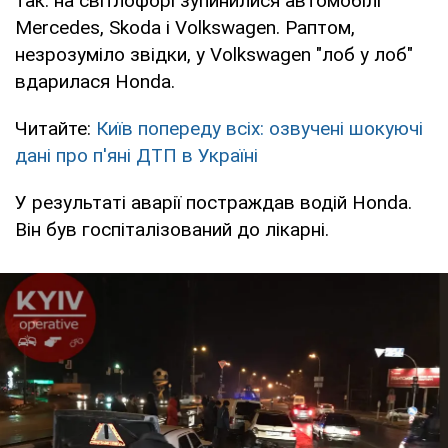
так: на світлофорі зупинилися автомобілі
Mercedes, Skoda і Volkswagen. Раптом,
незрозуміло звідки, у Volkswagen "лоб у лоб"
вдарилася Honda.
Читайте:
Київ попереду всіх: озвучені шокуючі
дані про п'яні ДТП в Україні
У результаті аварії постраждав водій Honda.
Він був госпіталізований до лікарні.