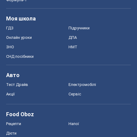
Моя школа
ГДЗ
Підручники
Онлайн уроки
ДПА
ЗНО
НМТ
СНД посібники
Авто
Тест Драйв
Електромобілі
Акції
Сервіс
Food Oboz
Рецепти
Напої
Дієти