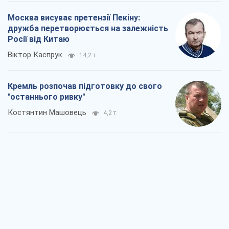
Москва висуває претензії Пекіну:
дружба перетворюється на залежність
Росії від Китаю
Віктор Каспрук
14,2 т.
Кремль розпочав підготовку до свого
"останнього ривку"
Костянтин Машовець
4,2 т.