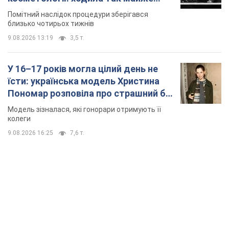
місяць
Помітний наслідок процедури зберігався
близько чотирьох тижнів
9.08.2026 13:19
3,5 т.
У 16–17 років могла цілий день не
їсти: українська модель Христина
Пономар розповіла про страшний бік
модельної кар’єри
Модель зізналася, які гонорари отримують її
колеги
9.08.2026 16:25
7,6 т.