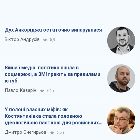
Дух Анкоріджа остаточно випарувався
Віктор Андрусів
5,9 т.
Війна і медіа: політика пішла в
соцмережі, а ЗМІ грають за правилами
ютуб
Павло Казарін
3,1 т.
У полоні власних міфів: як
Костянтинівка стала головною
ідеологічною пасткою для російських
окупантів
Дмитро Снєгирьов
6,5 т.