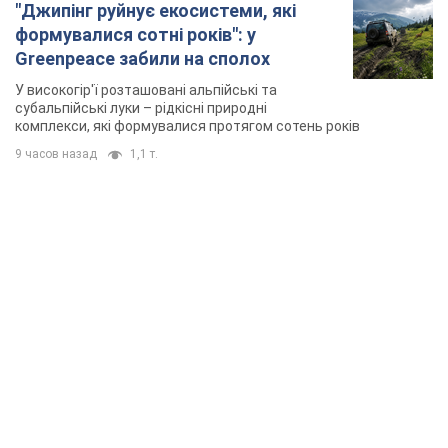
"Джипінг руйнує екосистеми, які
формувалися сотні років": у
Greenpeace забили на сполох
У високогір'ї розташовані альпійські та
субальпійські луки – рідкісні природні
комплекси, які формувалися протягом сотень років
9 часов назад
1,1 т.