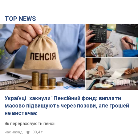
TOP NEWS
Українці "хакнули" Пенсійний фонд: виплати
масово підвищують через позови, але грошей
не вистачає
Як перераховують пенсії
час назад
33,4 т.