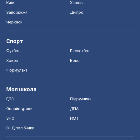
Київ
Харків
Запоріжжя
Дніпро
Черкаси
Спорт
Футбол
Баскетбол
Хокей
Бокс
Формула-1
Моя школа
ГДЗ
Підручники
Онлайн уроки
ДПА
ЗНО
НМТ
СНД посібники