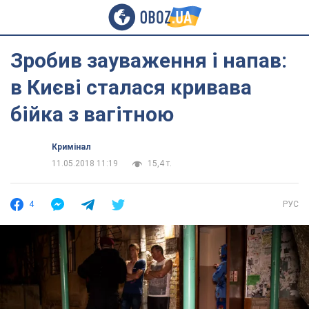
Зробив зауваження і напав:
в Києві сталася кривава
бійка з вагітною
Кримінал
11.05.2018 11:19
15,4 т.
4
РУС