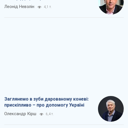
Леонід Невзлін
4,1 т.
Заглянемо в зуби дарованому коневі:
прискіпливо – про допомогу Україні
Олександр Кірш
6,4 т.