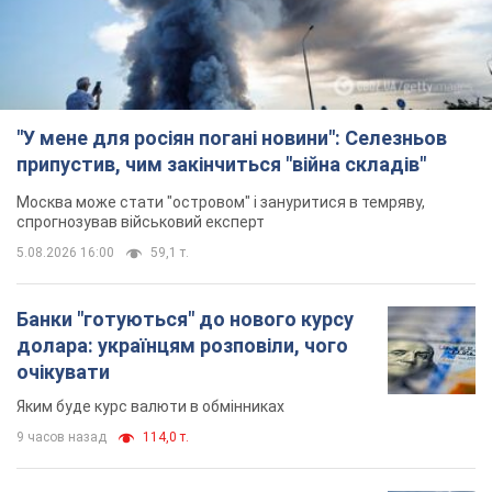
"У мене для росіян погані новини": Селезньов
припустив, чим закінчиться "війна складів"
Москва може стати "островом" і зануритися в темряву,
спрогнозував військовий експерт
5.08.2026 16:00
59,1 т.
Банки "готуються" до нового курсу
долара: українцям розповіли, чого
очікувати
Яким буде курс валюти в обмінниках
9 часов назад
114,0 т.