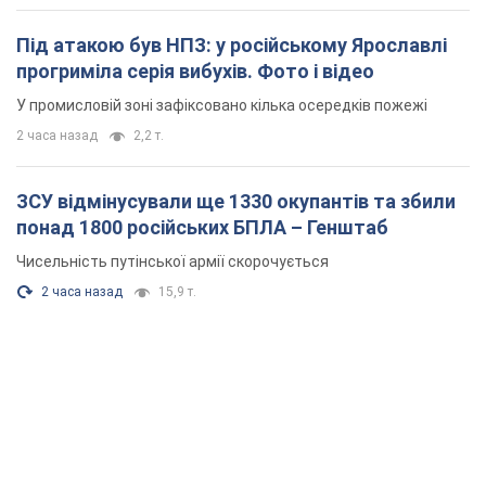
Під атакою був НПЗ: у російському Ярославлі
прогриміла серія вибухів. Фото і відео
У промисловій зоні зафіксовано кілька осередків пожежі
2 часа назад
2,2 т.
ЗСУ відмінусували ще 1330 окупантів та збили
понад 1800 російських БПЛА – Генштаб
Чисельність путінської армії скорочується
2 часа назад
15,9 т.