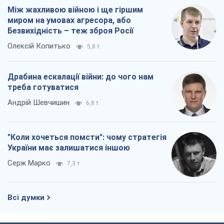
Між жахливою війною і ще гіршим
миром на умовах агресора, або
Безвихідність – теж зброя Росії
Олексій Копитько
5,8 т.
Драбина ескалації війни: до чого нам
треба готуватися
Андрій Шевчишин
6,8 т.
"Коли хочеться помсти": чому стратегія
України має залишатися іншою
Серж Марко
7,3 т.
Всі думки