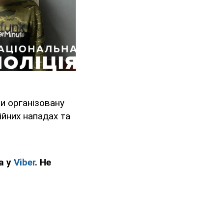
и організовану
бійних нападах та
а у
Viber
. Не