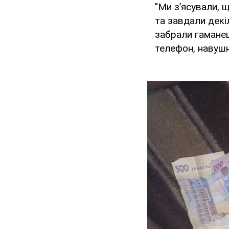
"Ми з’ясували, 
та завдали декі
забрали гаманец
телефон, навушн