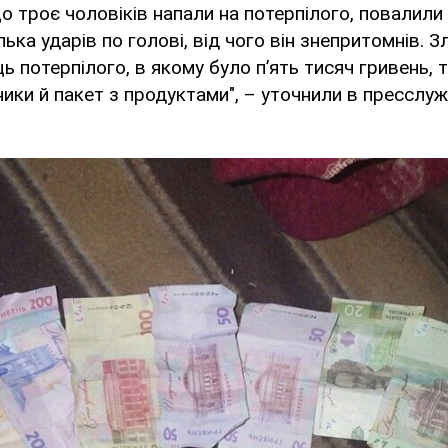
що троє чоловіків напали на потерпілого, повалили
лька ударів по голові, від чого він знепритомнів. 
ь потерпілого, в якому було п’ять тисяч гривень,
ики й пакет з продуктами", – уточнили в пресслуж