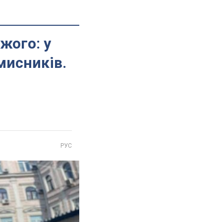
жого: у
мисників.
РУС