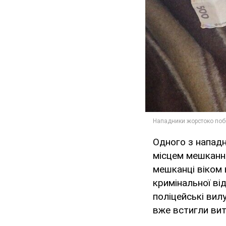
Одного з нападн
місцем мешкання
мешканці віком 
кримінальної ві
поліцейські вил
вже встигли вит