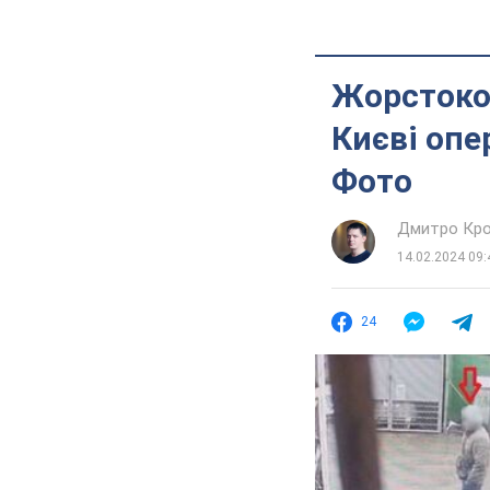
Жорстоко 
Києві опе
Фото
Дмитро Кро
14.02.2024 09:
24