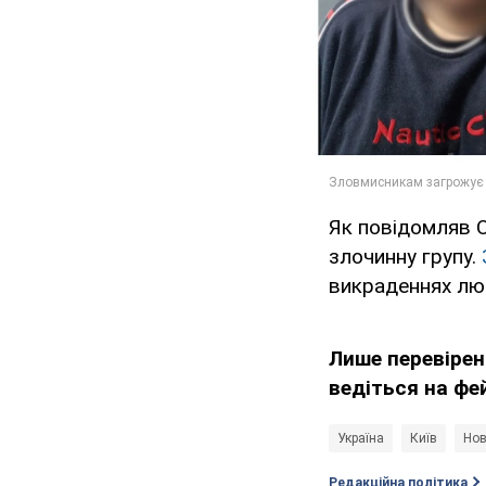
Як повідомляв O
злочинну групу.
викраденнях лю
Лише перевірен
ведіться на фе
Україна
Київ
Нов
Редакційна політика