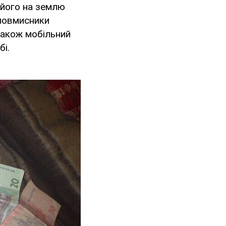
 його на землю
Зловмисники
 також мобільний
бі.