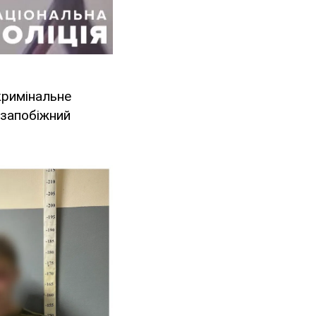
кримінальне
 запобіжний