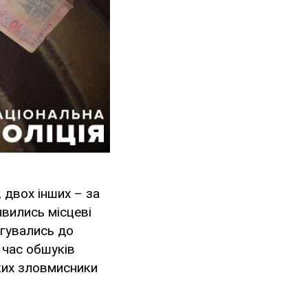
 двох інших – за
вились місцеві
ягувались до
 час обшуків
яких зловмисники