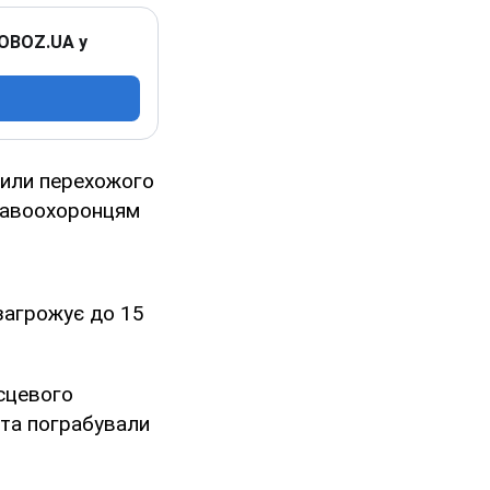
 OBOZ.UA у
обили перехожого
правоохоронцям
загрожує до 15
ісцевого
 та пограбували