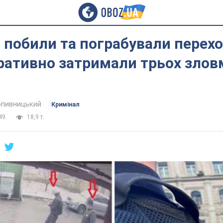
побили та пограбували перехо
ративно затримали трьох злов
пивницький
Кримінал
49
18,9 т.