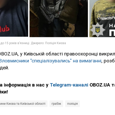
BOZ.UA, у Київській області правоохоронці викрил
Зловмисники "спеціалізувались" на вимаганні
, роз
дей.
а інформація в нас у
Telegram-каналі
OBOZ.UA т
йки!
ини Києва та Київської області
грабіж
поліція