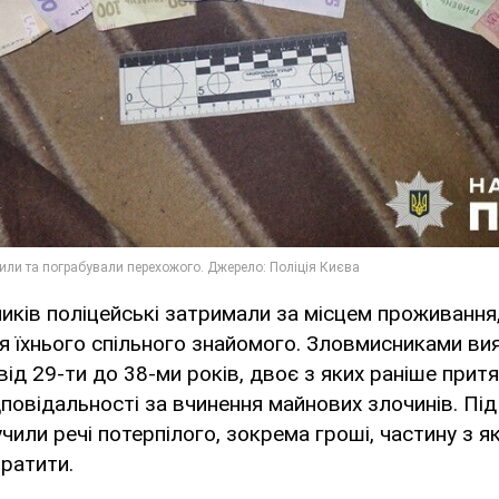
иків поліцейські затримали за місцем проживання,
 їхнього спільного знайомого. Зловмисниками вия
від 29-ти до 38-ми років, двоє з яких раніше прит
дповідальності за вчинення майнових злочинів. Під
учили речі потерпілого, зокрема гроші, частину з 
ратити.